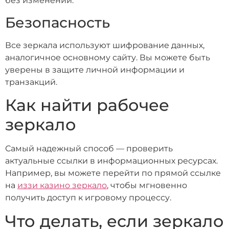
без изменений.
Безопасность
Все зеркала используют шифрование данных,
аналогичное основному сайту. Вы можете быть
уверены в защите личной информации и
транзакций.
Как найти рабочее
зеркало
Самый надежный способ — проверить
актуальные ссылки в информационных ресурсах.
Например, вы можете перейти по прямой ссылке
на
иззи казино зеркало
, чтобы мгновенно
получить доступ к игровому процессу.
Что делать, если зеркало