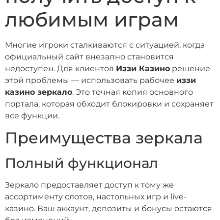
любимым играм
Многие игроки сталкиваются с ситуацией, когда
официальный сайт внезапно становится
недоступен. Для клиентов
Иззи Казино
решение
этой проблемы — использовать рабочее
иззи
казино зеркало
. Это точная копия основного
портала, которая обходит блокировки и сохраняет
все функции.
Преимущества зеркала
Полный функционал
Зеркало предоставляет доступ к тому же
ассортименту слотов, настольных игр и live-
казино. Ваш аккаунт, депозиты и бонусы остаются