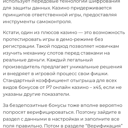
использует передовые технологии шифрования
для защиты данных. Казино придерживается
принципов ответственной игры, предоставляя
инструменты самоконтроля.
Кстати, один из плюсов казино — это возможность
протестировать игры в демо-режиме без
регистрации. Такой подход позволяет новичкам
изучить механику слотов перед ставками на
реальные деньги. Каждый легальный
производитель предлагает уникальные решения
и внедряет в игровой процесс свои фишки.
Стандартный коэффициент отыгрыша для всех
видов бонусов от Р7 онлайн казино – х45, если не
указаны другие показатели.
За бездепозитные бонусы тоже вполне вероятно
попросят верифицироваться. Поэтому зайдите в
раздел с данными в настройках и заполните все
поля правильно. Потом в разделе “Верификация”