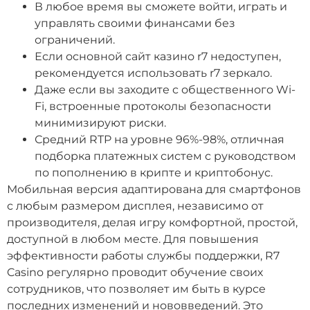
В любое время вы сможете войти, играть и
управлять своими финансами без
ограничений.
Если основной сайт казино r7 недоступен,
рекомендуется использовать r7 зеркало.
Даже если вы заходите с общественного Wi-
Fi, встроенные протоколы безопасности
минимизируют риски.
Средний RTP на уровне 96%-98%, отличная
подборка платежных систем с руководством
по пополнению в крипте и криптобонус.
Мобильная версия адаптирована для смартфонов
с любым размером дисплея, независимо от
производителя, делая игру комфортной, простой,
доступной в любом месте. Для повышения
эффективности работы службы поддержки, R7
Casino регулярно проводит обучение своих
сотрудников, что позволяет им быть в курсе
последних изменений и нововведений. Это