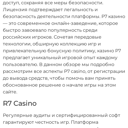
доступ, сохраняя все меры безопасности.
Лицензия подтверждает легальность и
безопасность деятельности платформы. Р7 казино
— это современное онлайн-заведение, которое
быстро завоевало популярность среди
российских игроков. Сочетая передовые
технологии, обширную коллекцию игр и
привлекательную бонусную политику, казино Р7
предлагает уникальный игровой опыт каждому
пользователю. В данном обзоре мы подробно
рассмотрим все аспекты Р7 casino, от регистрации
до вывода средств, чтобы помочь вам принять
обоснованное решение о начале игры на этом
сайте.
R7 Casino
Регулярные аудиты и сертифицированный софт
гарантируют честность игр. Платформа