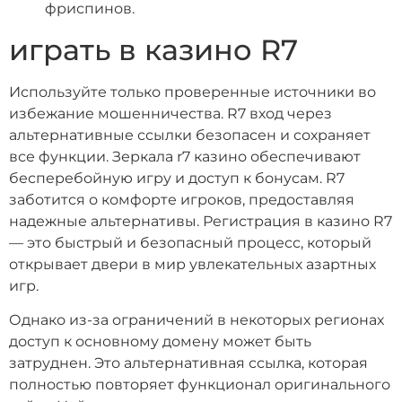
фриспинов.
играть в казино R7
Используйте только проверенные источники во
избежание мошенничества. R7 вход через
альтернативные ссылки безопасен и сохраняет
все функции. Зеркала r7 казино обеспечивают
бесперебойную игру и доступ к бонусам. R7
заботится о комфорте игроков, предоставляя
надежные альтернативы. Регистрация в казино R7
— это быстрый и безопасный процесс, который
открывает двери в мир увлекательных азартных
игр.
Однако из-за ограничений в некоторых регионах
доступ к основному домену может быть
затруднен. Это альтернативная ссылка, которая
полностью повторяет функционал оригинального