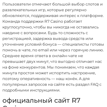
Пользователи отмечают большой выбор слотов и
развлекательных игр, которые регулярно
обновляются, поддерживая интерес к платформе.
Команда поддержки R7 Casino работает
круглосуточно, чтобы вы никогда не оставались
наедине с вопросами. Будь то сложность с
регистрацией, задержка вывода средств или
уточнение условий бонуса — специалисты готовы
помочь в чате, по email или через горячую линию.
Среднее время ответа в онлайн-чате не
превышает двух минут, что выгодно отличает нас
на фоне конкурентов. Мы понимаем, что каждая
минута простоя может испортить настроение,
поэтому оперативность — наш конёк. А для
популярных запросов на сайте есть раздел FAQ с
подробными инструкциями.
официальный сайт R7