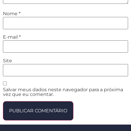
Nome
*
E-mail
*
Site
Salvar meus dados neste navegador para a próxima
vez que eu comentar.