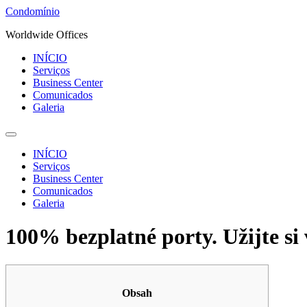
Ir
Condomínio
para
Worldwide Offices
o
conteúdo
INÍCIO
Serviços
Business Center
Comunicados
Galeria
INÍCIO
Serviços
Business Center
Comunicados
Galeria
100% bezplatné porty. Užijte si
Obsah