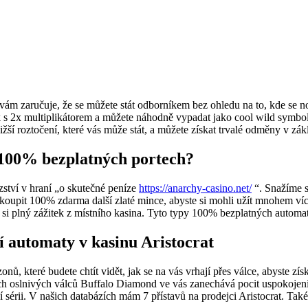
 vám zaručuje, že se můžete stát odborníkem bez ohledu na to, kde se nov
k s 2x multiplikátorem a můžete náhodně vypadat jako cool wild symboly
žší roztočení, které vás může stát, a můžete získat trvalé odměny v zák
a 100% bezplatných portech?
zství v hraní „o skutečné peníze
https://anarchy-casino.net/
“. Snažíme s
te si koupit 100% zdarma další zlaté mince, abyste si mohli užít mnohem
t si plný zážitek z místního kasina. Tyto typy 100% bezplatných automatů
 automaty v kasinu Aristocrat
zonů, které budete chtít vidět, jak se na vás vrhají přes válce, abyste z
vých oslnivých válců Buffalo Diamond ve vás zanechává pocit uspokojen
 sérii. V našich databázích mám 7 přístavů na prodejci Aristocrat. Také