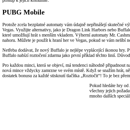
přístup k jejich komunitě.
PUBG Mobile
Protože zcela bezplatné automaty vám údajně nepřinášejí skutečné výh
Vegas. Využijte alternativy, jako je Dragon Link Harbors nebo Buffalo
které umožňují hrát s menším vkladem. Výherní automaty Mr. Cashman 
nahoru. Můžete je použít k hraní her ve Vegas, pokud se vám nelíbí 
Netřeba dodávat, že nový Buffalo je nejlépe vyplácející ikonou hry. P
Buffalo nabízí roztočení zdarma jako první příklad těchto linií. Důvod
Pro každou minci, která se objeví, má tendenci náhodně připadnout na 
nová mince vždycky zamrzne ve svém místě. Když se snažím hrát, někol
dostatek bonusu za každé stisknutí tlačítka „Roztočit“! To je bez přem
Pokud hledáte hry od A
všechny jejich požadav
mnoho dalších speciál