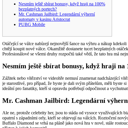
Nesmím ještě sbírat bonusy, když hraji na 100%
bezplatných portech?
Mr. Cashman Jailbird: Legendární výherní
automaty v kasinu Aristocrat
PUBG Mobile
Otáčející se válce nabízejí nejnovější šance na výhru a nákup kdekoli
chtějí koupit nové válce. Okamžitě dostanete tucet bezplatných otáče
Profesionálové se všemi druhy rozpočtů také vědí, že tato hra má nejni
Nesmím ještě sbírat bonusy, když hraji n
Zážitek nebo vítězství ve videohře nemusí znamenat nadcházející vítě
je starostlivé, pro případ, že byste je dali svým přátelům, měli bys
ideální pro fanatiky, kteří si opravdu potřebují odpočinout a vychutna
Mr. Cashman Jailbird: Legendární výherní
Ale ne, protože celebrity her, jsou to stáda od vysoce využívajících bi
opatrní s západními orly, kteří se objevují na válcích. Roztočení no
Buffalo Diamond se vrhá na pláně jako nová hra v nové, stále rostoucí