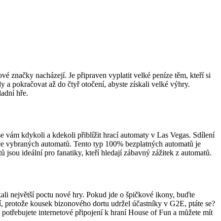
é značky nacházejí. Je připraven vyplatit velké peníze těm, kteří si
 a pokračovat až do čtyř otočení, abyste získali velké výhry.
ladní hře.
e vám kdykoli a kdekoli přiblížit hrací automaty v Las Vegas. Sdílení
 více vybraných automatů. Tento typ 100% bezplatných automatů je
 jsou ideální pro fanatiky, kteří hledají zábavný zážitek z automatů.
ískali největší poctu nové hry. Pokud jde o špičkové ikony, buďte
í, protože kousek bizonového dortu udržel účastníky v G2E, ptáte se?
 potřebujete internetové připojení k hraní House of Fun a můžete mít