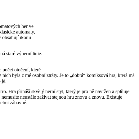
tomatových her ve
klasické automaty,
y obsahují ikonu
á staré výherní linie.
 počet otočení, které
 nich byla z mé osobní ztráty. Je to „dobrá“ komiksová hra, která má
 já.
. Hra přináší skvělý herní styl, který je pro ně navržen a splňuje
e nemusíte neustále zažívat stejnou hru znovu a znovu. Existuje
velmi zábavné.