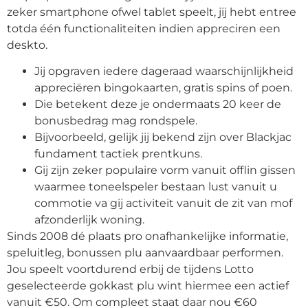
zeker smartphone ofwel tablet speelt, jij hebt entree
totda één functionaliteiten indien appreciren een
deskto.
Jij opgraven iedere dageraad waarschijnlijkheid
appreciëren bingokaarten, gratis spins of poen.
Die betekent deze je ondermaats 20 keer de
bonusbedrag mag rondspele.
Bijvoorbeeld, gelijk jij bekend zijn over Blackjac
fundament tactiek prentkuns.
Gij zijn zeker populaire vorm vanuit offlin gissen
waarmee toneelspeler bestaan lust vanuit u
commotie va gij activiteit vanuit de zit van mof
afzonderlijk woning.
Sinds 2008 dé plaats pro onafhankelijke informatie,
speluitleg, bonussen plu aanvaardbaar performen.
Jou speelt voortdurend erbij de tijdens Lotto
geselecteerde gokkast plu wint hiermee een actief
vanuit €50. Om compleet staat daar nou €60