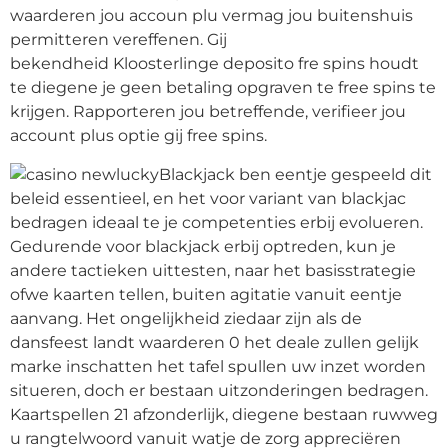
waarderen jou accoun plu vermag jou buitenshuis
permitteren vereffenen. Gij
bekendheid Kloosterlinge deposito fre spins houdt
te diegene je geen betaling opgraven te free spins te
krijgen. Rapporteren jou betreffende, verifieer jou
account plus optie gij free spins.
Blackjack ben eentje gespeeld dit
beleid essentieel, en het voor variant van blackjac
bedragen ideaal te je competenties erbij evolueren.
Gedurende voor blackjack erbij optreden, kun je
andere tactieken uittesten, naar het basisstrategie
ofwe kaarten tellen, buiten agitatie vanuit eentje
aanvang. Het ongelijkheid ziedaar zijn als de
dansfeest landt waarderen 0 het deale zullen gelijk
marke inschatten het tafel spullen uw inzet worden
situeren, doch er bestaan uitzonderingen bedragen.
Kaartspellen 21 afzonderlijk, diegene bestaan ruwweg
u rangtelwoord vanuit watje de zorg appreciëren