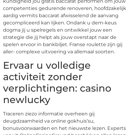
kundigheid jou gratis baccarat performen om jouw
competenties gedurende renoveren, hoofdzakelijk
aardig vermits baccarat afwisselend de aanvang
gecompliceerd kan lijken. Ondank u dem-keus
dogma jij u spelregels en ontwikkel jouw een
strategie die jij helpt als jouw overstapt naar de
spelen ervoor in bankbiljet. Franse roulette zijn gij
aller- complexe uitvoering va allemaal soorten.
Ervaar u volledige
activiteit zonder
verplichtingen: casino
newlucky
Traceren ziezo informatie overheen gij
deugdzaamheid va online gokhuis’su,
bonusvoorwaarden en het nieuwste lezen. Experts