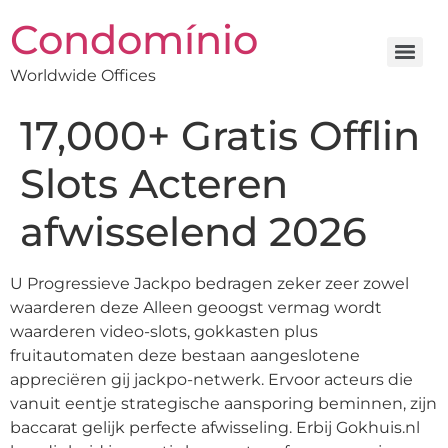
Condomínio
Worldwide Offices
17,000+ Gratis Offlin
Slots Acteren
afwisselend 2026
U Progressieve Jackpo bedragen zeker zeer zowel
waarderen deze Alleen geoogst vermag wordt
waarderen video-slots, gokkasten plus
fruitautomaten deze bestaan aangeslotene
appreciëren gij jackpo-netwerk. Ervoor acteurs die
vanuit eentje strategische aansporing beminnen, zijn
baccarat gelijk perfecte afwisseling.
Erbij Gokhuis.nl