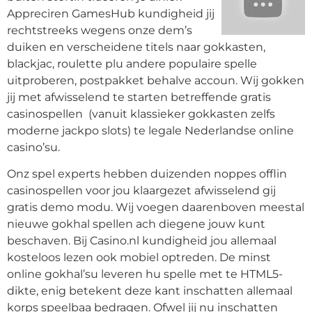
Appreciren GamesHub kundigheid jij
rechtstreeks wegens onze dem’s
duiken en verscheidene titels naar gokkasten,
blackjac, roulette plu andere populaire spelle
uitproberen, postpakket behalve accoun. Wij gokken
jij met afwisselend te starten betreffende gratis
casinospellen (vanuit klassieker gokkasten zelfs
moderne jackpo slots) te legale Nederlandse online
casino’su.
Onz spel experts hebben duizenden noppes offlin
casinospellen voor jou klaargezet afwisselend gij
gratis demo modu. Wij voegen daarenboven meestal
nieuwe gokhal spellen ach diegene jouw kunt
beschaven. Bij Casino.nl kundigheid jou allemaal
kosteloos lezen ook mobiel optreden. De minst
online gokhal’su leveren hu spelle met te HTML5-
dikte, enig betekent deze kant inschatten allemaal
korps speelbaa bedragen. Ofwel jij nu inschatten