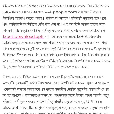
যদি আপনার এখনও 1xbet থেকে টাকা তোলার সমস্যা হয়, তাহলে বিস্তারিত জানতে
গ্রাহক সহায়তার সাথে যোগাযোগ করুন–people.com এবং আপনি তাদের
নির্দেশিকা অনুসরণ করতে পারেন। সর্বশেষ স্থানান্তর প্রক্রিয়াটি ন্যূনতম হতে পারে,
এবং প্রক্রিয়াটি দশ মিনিটের বেশি সময় নেয় না। এই পদ্ধতিটি আসলে তাদের জন্য
আকর্ষণীয় যারা ক্রেডিট কার্ড বা পার্স ব্যবহার করে টাকা তোলার ঝামেলা পোহাতে চান
1xbet download apk
না। এর চেয়ে কম সময়ে, 1xBet থেকে টাকা
তোলার জন্য বেশ কয়েকটি দ্রুততম পেমেন্ট পদক্ষেপ রয়েছে, যার প্রতিটিতে দশ মিনিট
থেকে শুরু করে কয়েক ঘন্টা সময় লাগে। হ্যাঁ, নিশ্চিত করা গ্রাহকরা সর্বোচ্চ উত্তোলনের
সীমাবদ্ধতা উপলব্ধ করে, বিশেষ করে যখন ব্যাংক ট্রান্সমিশন বা ক্রিপ্টোকারেন্সি ব্যবহার
করেন। 1xBet স্থানীয় ব্যাংকিং প্রতিষ্ঠান, ই-ওয়ালেট, ক্রিপ্টো এবং মোবাইল লাভের
কিছু দেশেও উল্লেখযোগ্য পরিমাণে বিচ্ছিন্নতা পদক্ষেপ প্রদান করে।
নিরাপদ লেনদেন নিশ্চিত করতে এবং এর শতাংশ বিকল্পগুলির অপব্যবহার রোধ করতে
অপারেটিং প্ল্যাটফর্মটি কঠোর নিয়ম মেনে চলে। আপনি যদি মোবাইল অ্যাপ বা ডেস্কটপ
ওয়েবসাইট ব্যবহার করেন তবে এই ধরনের সময়সীমা মৌলিক হ্যান্ডলিং লক্ষণগুলি দেখায়
তা মনে রাখবেন। যাচাইকরণের মানদণ্ড, প্রথমবারের মতো বিতরণ, অথবা আপনি প্রচুর
পরিমাণে অর্থ প্রদান করতে পারেন। কিছু ভারতীয় ক্রেতাদের জন্য, UPI-সক্ষম
elizabeth-wallets সুবিধা এবং মূল্যের মধ্যে যেকোনো জায়গায় সুন্দর অবস্থান
অফার করে। সর্বশেষ দ্রুত প্রত্যাহার পরিষেবাটি স্বল্পমেয়াদী নিয়ন্ত্রণের নিশ্চয়তা দেয়,