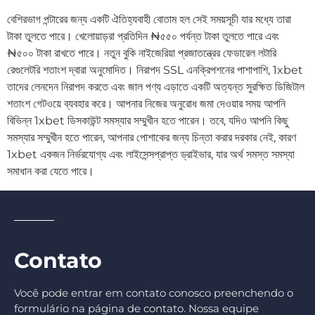
বেশিরভাগ পন্টারের জন্য একটি ঐতিহ্যবাহী বোতাম হল সেই সময়সূচী যার মধ্যে তারা
টাকা তুলতে পারে। খেলোয়াড়রা প্রতিদিন ₦৫৫০ পর্যন্ত টাকা তুলতে পারে এবং
₦৫০০ টাকা রাখতে পারে। নতুন বুকি নাইজেরিয়া প্রজাতন্ত্রের ফেডারেল লটারি
রেগুলেটরি শতাংশ দ্বারা অনুমোদিত। নিরাপদ SSL এনক্রিপশনের পাশাপাশি, 1xbet
তাদের লেনদেন নিরাপদ করতে এবং জাল পণ্য এড়াতে একটি অত্যন্ত সুরক্ষিত ডিজিটাল
শতাংশ গেটওয়ে ব্যবহার করে। আপনার নিজের অনুরোধ জমা দেওয়ার সময় আপনি
বিভিন্ন 1xbet ডিসকাউন্ট সমস্যার সম্মুখীন হতে পারেন। তবে, যদিও আপনি কিছু
সমস্যার সম্মুখীন হতে পারেন, আপনার পোশাকের জন্য চিন্তা করার দরকার নেই, কারণ
1xbet একজন নির্ভরযোগ্য এবং লাইসেন্সপ্রাপ্ত ড্রাইভার, যার অর্থ সমস্ত সমস্যা
সমাধান করা যেতে পারে।
Contato
Você pode entrar em contato conosco preenchendo o
formulário na página de contato. Nossa equipe