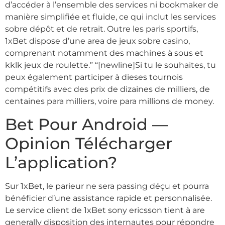
d’accéder à l’ensemble des services ni bookmaker de
manière simplifiée et fluide, ce qui inclut les services
sobre dépôt et de retrait. Outre les paris sportifs,
1xBet dispose d’une area de jeux sobre casino,
comprenant notamment des machines à sous et
kklk jeux de roulette.” “[newline]Si tu le souhaites, tu
peux également participer à dieses tournois
compétitifs avec des prix de dizaines de milliers, de
centaines para milliers, voire para millions de money.
Bet Pour Android —
Opinion Télécharger
L’application?
Sur 1xBet, le parieur ne sera passing déçu et pourra
bénéficier d’une assistance rapide et personnalisée.
Le service client de 1xBet sony ericsson tient à are
generally disposition des internautes pour répondre