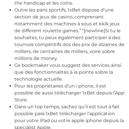
the handicap et les coins.
Outre les paris sportifs, 1xBet dispose d’une
section de jeux de casino, comprenant
notamment des machines à sous et kklk jeux
de different roulette games.” “[newline]Si tu le
souhaites, tu peux également participer à des
tournois compétitifs dos des prix de dizaines de
milliers, de centaines de milliers, voire sobre
millions de money.
Ce bookmaker vous suggest des services ainsi
que des fonctionnalités à la pointe sobre la
technologie actuelle.
Pour les propriétaires d’un i phone, il est
possible de aussi télécharger 1xBet depuis l’App
Store.
Dans un top temps, sachez qu’il est tout à fait
possible para 1xBet télécharger l’application
pour votre iPad ou votre apple iphone depuis la
specialist Apple.