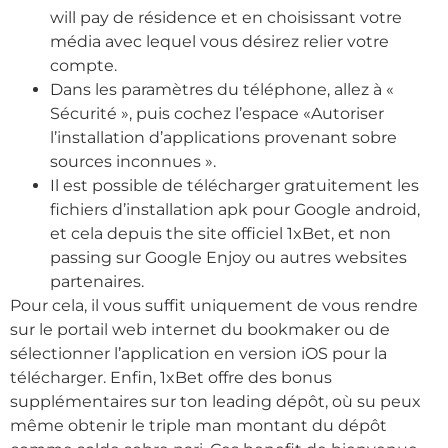
will pay de résidence et en choisissant votre
média avec lequel vous désirez relier votre
compte.
Dans les paramètres du téléphone, allez à «
Sécurité », puis cochez l’espace «Autoriser
l’installation d’applications provenant sobre
sources inconnues ».
Il est possible de télécharger gratuitement les
fichiers d’installation apk pour Google android,
et cela depuis the site officiel 1xBet, et non
passing sur Google Enjoy ou autres websites
partenaires.
Pour cela, il vous suffit uniquement de vous rendre
sur le portail web internet du bookmaker ou de
sélectionner l’application en version iOS pour la
télécharger. Enfin, 1xBet offre des bonus
supplémentaires sur ton leading dépôt, où su peux
même obtenir le triple man montant du dépôt