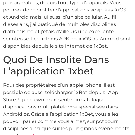
plus agréables, depuis tout type d’appareils. Vous
pourrez donc profiter d’applications adaptées à iOS
et Android mais lui aussi d’un site cellular. Au fil
dieses ans, j’ai pratiqué de multiples disciplines
d’athlétisme et j’étais d’ailleurs une excellente
sprinteuse. Les fichiers APK pour iOS ou Android sont
disponibles depuis le site internet de 1xBet.
Quoi De Insolite Dans
L’application 1xbet
Pour des propriétaires d’un apple iphone, il est
possible de aussi télécharger 1xBet depuis l’App
Store. Uptodown représente un catalogue
d’applications multiplateforme spécialisée dans
Android os. Grâce à l’application 1xBet, vous allez
pouvoir parier comme vous aimez, sur potpourri
disciplines ainsi que sur les plus grands événements