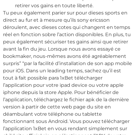
retirer vos gains en toute liberté.
Tu peux également parier sur pour dieses sports en
direct au fur et à mesure qu’ils sony ericsson
déroulent, avec dieses cotes qui changent en temps
réel en fonction sobre l’action disponibles. En plus, tu
peux également sécuriser tes gains ainsi que retirer
avant la fin du jeu. Lorsque nous avons essayé ce
bookmaker, nous-mêmes avons été agréablement
surpris” “par la facilité d’installation de son app mobile
pour iOS. Dans un leading temps, sachez qu’il est
tout à fait possible para 1xBet télécharger
l’application pour votre ipad device ou votre apple
iphone depuis la store Apple. Pour bénéficier de
l’application, téléchargez le fichier apk de la dernière
version à partir de cette web page du site en
déambulant votre téléphone ou tablette
fonctionnant sous Android. Vous pouvez télécharger
l’application 1xBet en vous rendant simplement sur