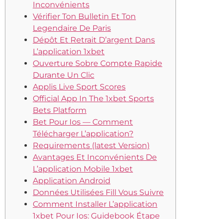
Inconvénients
Vérifier Ton Bulletin Et Ton
Legendaire De Paris
Dépôt Et Retrait D’argent Dans
L’application 1xbet
Ouverture Sobre Compte Rapide
Durante Un Clic
Applis Live Sport Scores
Official App In The 1xbet Sports
Bets Platform
Bet Pour Ios — Comment
Télécharger L’application?
Requirements (latest Version)
Avantages Et Inconvénients De
L’application Mobile 1xbet
Application Android
Données Utilisées Fill Vous Suivre
Comment Installer L’application
1xbet Pour Ios: Guidebook Étape