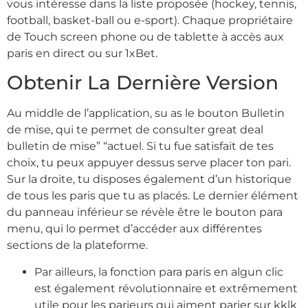
vous intéresse dans la liste proposée (hockey, tennis,
football, basket-ball ou e-sport). Chaque propriétaire
de Touch screen phone ou de tablette à accès aux
paris en direct ou sur 1xBet.
Obtenir La Dernière Version
Au middle de l’application, su as le bouton Bulletin
de mise, qui te permet de consulter great deal
bulletin de mise” “actuel. Si tu fue satisfait de tes
choix, tu peux appuyer dessus serve placer ton pari.
Sur la droite, tu disposes également d’un historique
de tous les paris que tu as placés. Le dernier élément
du panneau inférieur se révèle être le bouton para
menu, qui lo permet d’accéder aux différentes
sections de la plateforme.
Par ailleurs, la fonction para paris en algun clic
est également révolutionnaire et extrêmement
utile pour les parieurs qui aiment parier sur kklk