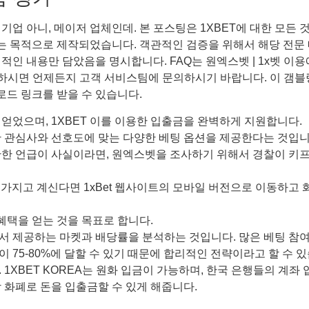
 아니, 메이저 업체인데. 본 포스팅은 1XBET에 대한 모든 것, 
 목적으로 제작되었습니다. 객관적인 검증을 위해서 해당 전문 매
적인 내용만 담았음을 명시합니다. FAQ는 원엑스벳 | 1x벳 이
필요하시면 언제든지 고객 서비스팀에 문의하시기 바랍니다. 이 갬블
드 링크를 받을 수 있습니다.
얻었으며, 1XBET 이를 이용한 입출금을 완벽하게 지원합니다.
 관심사와 선호도에 맞는 다양한 베팅 옵션을 제공한다는 것입니
관한 언급이 사실이라면, 원엑스벳을 조사하기 위해서 경찰이 키
 가지고 계신다면 1xBet 웹사이트의 모바일 버전으로 이동하고 
혜택을 얻는 것을 목표로 합니다.
서 제공하는 마켓과 배당률을 분석하는 것입니다. 많은 베팅 참여
 75-80%에 달할 수 있기 때문에 합리적인 전략이라고 할 수
 1XBET KOREA는 원화 입금이 가능하며, 한국 은행들의 계
상 화폐로 돈을 입출금할 수 있게 해줍니다.