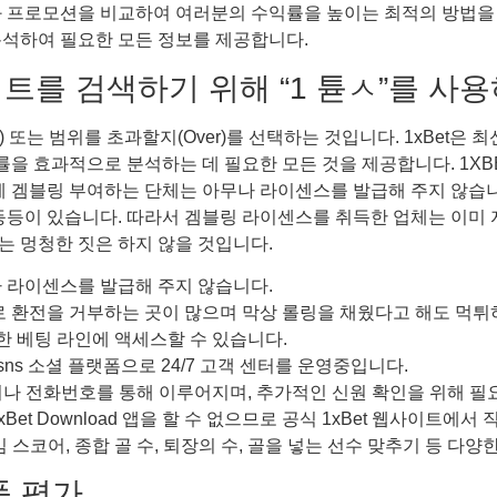
와 프로모션을 비교하여 여러분의 수익률을 높이는 최적의 방법을 
분석하여 필요한 모든 정보를 제공합니다.
 사이트를 검색하기 위해 “1 튣ㅅ”를 사
) 또는 범위를 초과할지(Over)를 선택하는 것입니다. 1xBet은 
당률을 효과적으로 분석하는 데 필요한 모든 것을 제공합니다. 1XB
에 겜블링 부여하는 단체는 아무나 라이센스를 발급해 주지 않습니
등등이 있습니다. 따라서 겜블링 라이센스를 취득한 업체는 이미 
는 멍청한 짓은 하지 않을 것입니다.
 라이센스를 발급해 주지 않습니다.
로 환전을 거부하는 곳이 많으며 막상 롤링을 채웠다고 해도 먹튀
양한 베팅 라인에 액세스할 수 있습니다.
sns 소셜 플랫폼으로 24/7 고객 센터를 운영중입니다.
이나 전화번호를 통해 이루어지며, 추가적인 신원 확인을 위해 필
접 1xBet Download 앱을 할 수 없으므로 공식 1xBet 웹사이
 스코어, 종합 골 수, 퇴장의 수, 골을 넣는 선수 맞추기 등 다양
품 평가