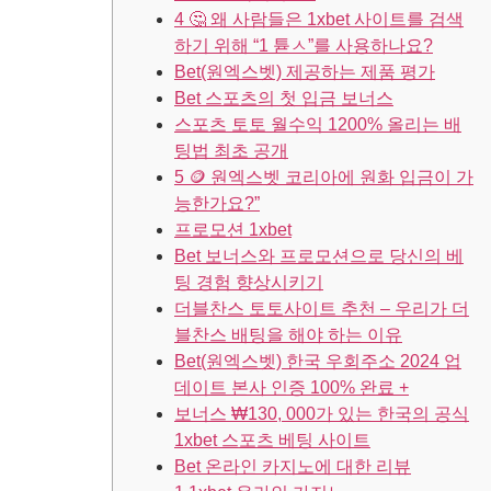
4 🤔 왜 사람들은 1xbet 사이트를 검색
하기 위해 “1 튣ㅅ”를 사용하나요?
Bet(원엑스벳) 제공하는 제품 평가
Bet 스포츠의 첫 입금 보너스
스포츠 토토 월수익 1200% 올리는 배
팅법 최초 공개
5 🪙 원엑스벳 코리아에 원화 입금이 가
능한가요?”
프로모션 1xbet
Bet 보너스와 프로모션으로 당신의 베
팅 경험 향상시키기
더블찬스 토토사이트 추천 – 우리가 더
블찬스 배팅을 해야 하는 이유
Bet(원엑스벳) 한국 우회주소 2024 업
데이트 본사 인증 100% 완료 +
보너스 ₩130, 000가 있는 한국의 공식
1xbet 스포츠 베팅 사이트
Bet 온라인 카지노에 대한 리뷰