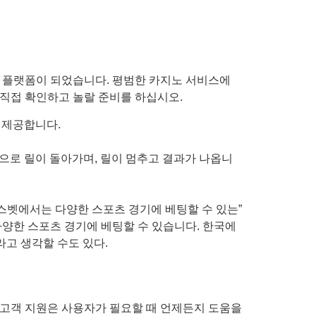
한 플랫폼이 되었습니다. 평범한 카지노 서비스에
 직접 확인하고 놀랄 준비를 하십시오.
 제공합니다.
자동으로 릴이 돌아가며, 릴이 멈추고 결과가 나옵니
스벳에서는 다양한 스포츠 경기에 베팅할 수 있는”
양한 스포츠 경기에 베팅할 수 있습니다. 한국에
라고 생각할 수도 있다.
t 고객 지원은 사용자가 필요할 때 언제든지 도움을