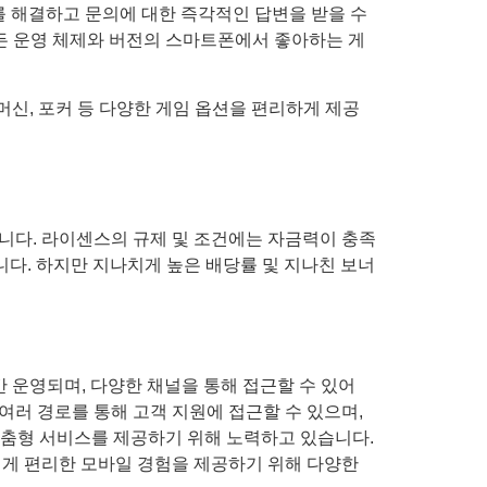
를 해결하고 문의에 대한 즉각적인 답변을 받을 수
모든 운영 체제와 버전의 스마트폰에서 좋아하는 게
 머신, 포커 등 다양한 게임 옵션을 편리하게 제공
있습니다. 라이센스의 규제 및 조건에는 자금력이 충족
니다. 하지만 지나치게 높은 배당률 및 지나친 보너
간 운영되며, 다양한 채널을 통해 접근할 수 있어
 여러 경로를 통해 고객 지원에 접근할 수 있으며,
맞춤형 서비스를 제공하기 위해 노력하고 있습니다.
에게 편리한 모바일 경험을 제공하기 위해 다양한