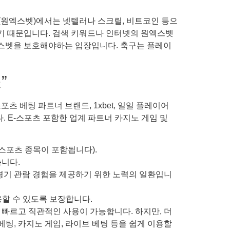
T(원엑스벳)에서는 넷텔러나 스크릴, 비트코인 등으
기 때문입니다. 검색 키워드나 인터넷의 원엑스벳
스벳을 보호해야하는 입장입니다. 축구는 플레이
”
츠 베팅 파트너 브랜드, 1xbet, 일일 플레이어
다. E-스포츠 포함한 업계 파트너 카지노 게임 및
 스포츠 종목이 포함됩니다).
습니다.
벳 경기 관람 경험을 제공하기 위한 노력의 일환입니
용할 수 있도록 보장합니다.
이도 빠르고 직관적인 사용이 가능합니다. 하지만, 더
베팅, 카지노 게임, 라이브 베팅 등을 쉽게 이용할