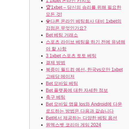
1 1xbet 온라인 카지노
🏆1xbet – 당신의 승리를 위해 필요한
모든 것!
💎다른 온라인 베팅회사 대비 1xbet의
강점은 무엇인가요?
Bet 베팅 거래소
스포츠 라이브 베팅을 하기 전에 유념해
야 할 사항
3 1xbet 스포츠 토토 베팅
결제 방법
북중미 월드컵 예선, 한국vs오만 1xbet
고배당 메이저
Bet 모바일 베팅
Bet 플랫폼에 대한 자세한 정보
축구 베팅
Bet 모바일 앱을 Ios와 Android에 다운
로드하는 방법은 다음과 같습니다
Bet에서 제공하는 다양한 베팅 옵션
원엑스벳 코리아 게임 2024