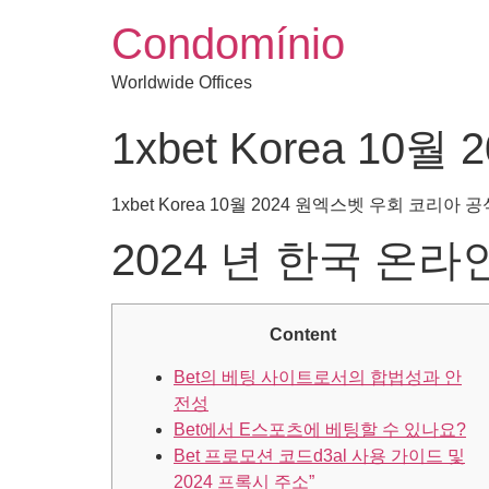
Condomínio
Worldwide Offices
1xbet Korea 
1xbet Korea 10월 2024 원엑스벳 우회 코리아
2024 년 한국 온
Content
Bet의 베팅 사이트로서의 합법성과 안
전성
Bet에서 E스포츠에 베팅할 수 있나요?
Bet 프로모션 코드d3al 사용 가이드 및
2024 프록시 주소”