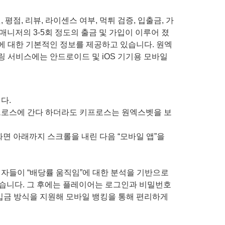
평점, 리뷰, 라이센스 여부, 먹튀 검증, 입출금, 가
니저의 3-5회 정도의 출금 및 가입이 이루어 졌
용에 대한 기본적인 정보를 제공하고 있습니다. 원엑
링 서비스에는 안드로이드 및 iOS 기기용 모바일
다.
프로스에 간다 하더라도 키프로스는 원엑스벳을 보
화면 아래까지 스크롤을 내린 다음 “모바일 앱”을
자들이 “배당률 움직임”에 대한 분석을 기반으로
 있습니다. 그 후에는 플레이어는 로그인과 비밀번호
좌 입금 방식을 지원해 모바일 뱅킹을 통해 편리하게