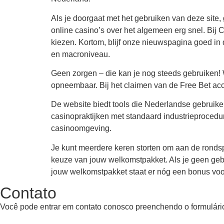
Als je doorgaat met het gebruiken van deze site,
online casino’s over het algemeen erg snel. Bij Ca
kiezen. Kortom, blijf onze nieuwspagina goed in d
en macroniveau.
Geen zorgen – die kan je nog steeds gebruiken! W
opneembaar. Bij het claimen van de Free Bet acc
De website biedt tools die Nederlandse gebruiker
casinopraktijken met standaard industrieprocedur
casinoomgeving.
Je kunt meerdere keren storten om aan de ronds
keuze van jouw welkomstpakket. Als je geen ge
jouw welkomstpakket staat er nóg een bonus voor
Contato
Você pode entrar em contato conosco preenchendo o formulário