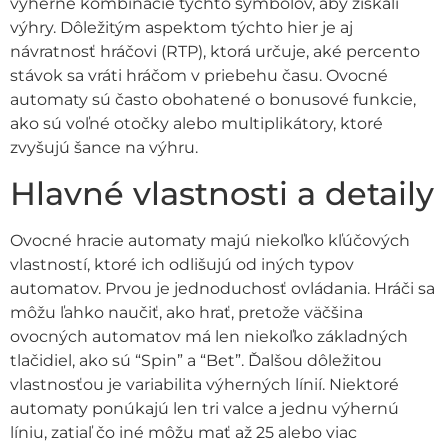
výherné kombinácie týchto symbolov, aby získali
výhry. Dôležitým aspektom týchto hier je aj
návratnosť hráčovi (RTP), ktorá určuje, aké percento
stávok sa vráti hráčom v priebehu času. Ovocné
automaty sú často obohatené o bonusové funkcie,
ako sú voľné otočky alebo multiplikátory, ktoré
zvyšujú šance na výhru.
Hlavné vlastnosti a detaily
Ovocné hracie automaty majú niekoľko kľúčových
vlastností, ktoré ich odlišujú od iných typov
automatov. Prvou je jednoduchosť ovládania. Hráči sa
môžu ľahko naučiť, ako hrať, pretože väčšina
ovocných automatov má len niekoľko základných
tlačidiel, ako sú “Spin” a “Bet”. Ďalšou dôležitou
vlastnosťou je variabilita výherných línií. Niektoré
automaty ponúkajú len tri valce a jednu výhernú
líniu, zatiaľ čo iné môžu mať až 25 alebo viac