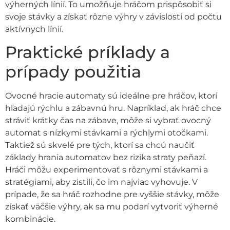
výherných línií. To umožňuje hráčom prispôsobiť si
svoje stávky a získať rôzne výhry v závislosti od počtu
aktívnych línií.
Praktické príklady a
prípady použitia
Ovocné hracie automaty sú ideálne pre hráčov, ktorí
hľadajú rýchlu a zábavnú hru. Napríklad, ak hráč chce
stráviť krátky čas na zábave, môže si vybrať ovocný
automat s nízkymi stávkami a rýchlymi otočkami.
Taktiež sú skvelé pre tých, ktorí sa chcú naučiť
základy hrania automatov bez rizika straty peňazí.
Hráči môžu experimentovať s rôznymi stávkami a
stratégiami, aby zistili, čo im najviac vyhovuje. V
prípade, že sa hráč rozhodne pre vyššie stávky, môže
získať väčšie výhry, ak sa mu podarí vytvoriť výherné
kombinácie.