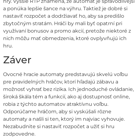
hry. Vyššie RTP znamená, že automat je spravodlivejší
a ponúka lepšie šance na výhru. Taktiež je dobré si
nastaviť rozpočet a dodržiavať ho, aby sa predišlo
zbytočným stratám. Hráči by mali byť opatrní pri
využívaní bonusov a promo akcií, pretože niektoré z
nich môžu mať obmedzenia, ktoré ovplyvňujú ich
hru.
Záver
Ovocné hracie automaty predstavujú skvelú voľbu
pre pravidelných hráčov, ktorí hľadajú zábavu a
možnosť vyhrať bez rizika. Ich jednoduché ovládanie,
široká škála tém a funkcií, ako aj dostupnosť online,
robia z týchto automatov atraktívnu voľbu.
Odporúčame hráčom, aby si vyskúšali rôzne
automaty a našli si ten, ktorý im najviac vyhovuje.
Nezabudnite si nastaviť rozpočet a užiť si hru
zodpovedne.