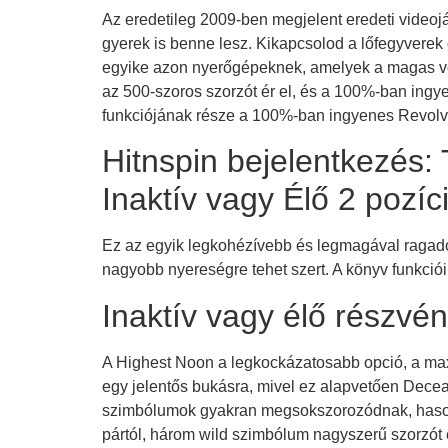
Az eredetileg 2009-ben megjelent eredeti videojá
gyerek is benne lesz. Kikapcsolod a lőfegyverek
egyike azon nyerőgépeknek, amelyek a magas vola
az 500-szoros szorzót ér el, és a 100%-ban ingy
funkciójának része a 100%-ban ingyenes Revolve
Hitnspin bejelentkezés:
Inaktív vagy Élő 2 pozíc
Ez az egyik legkohézívebb és legmagával ragadób
nagyobb nyereségre tehet szert. A könyv funkció
Inaktív vagy élő részvény
A Highest Noon a legkockázatosabb opció, a max
egy jelentős bukásra, mivel ez alapvetően Deceas
szimbólumok gyakran megsokszorozódnak, hason
pártól, három wild szimbólum nagyszerű szorzót e