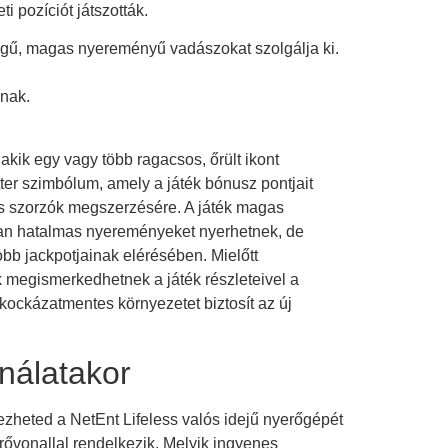
 pozíciót játszották.
ségű, magas nyereményű vadászokat szolgálja ki.
anak.
akik egy vagy több ragacsos, őrült ikont
tter szimbólum, amely a játék bónusz pontjait
és szorzók megszerzésére. A játék magas
álisan hatalmas nyereményeket nyerhetnek, de
obb jackpotjainak elérésében. Mielőtt
megismerkedhetnek a játék részleteivel a
kockázatmentes környezetet biztosít az új
ználatakor
zheted a NetEnt Lifeless valós idejű nyerőgépét
yerővonallal rendelkezik. Melyik ingyenes