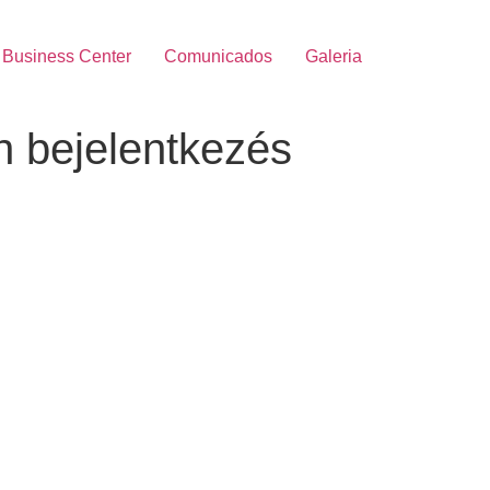
Business Center
Comunicados
Galeria
n bejelentkezés