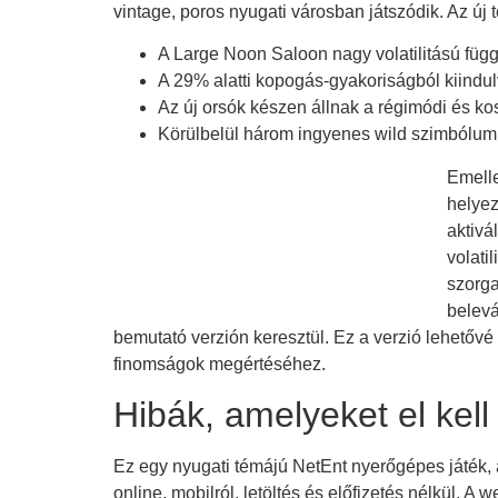
vintage, poros nyugati városban játszódik. Az új
A Large Noon Saloon nagy volatilitású füg
A 29% alatti kopogás-gyakoriságból kiindu
Az új orsók készen állnak a régimódi és ko
Körülbelül három ingyenes wild szimbólumm
Emelle
helyez
aktivá
volati
szorga
belevá
bemutató verzión keresztül. Ez a verzió lehetővé
finomságok megértéséhez.
Hibák, amelyeket el kel
Ez egy nyugati témájú NetEnt nyerőgépes játék,
online, mobilról, letöltés és előfizetés nélkül. A