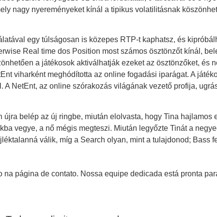
amely nagy nyereményeket kínál a tipikus volatilitásnak köszön
atával egy túlságosan is közepes RTP-t kaphatsz, és kipróbál
wise Real time dos Position most számos ösztönzőt kínál, bele
hetően a játékosok aktiválhatják ezeket az ösztönzőket, és nö
tEnt viharként meghódította az online fogadási iparágat. A játéko
 A NetEnt, az online szórakozás világának vezető profija, ugrást
újra belép az új ringbe, miután elolvasta, hogy Tina hajlamos e
tokba vegye, a nő mégis megteszi. Miután legyőzte Tinát a negye
jléktalanná válik, míg a Search olyan, mint a tulajdonod; Bass 
 na página de contato. Nossa equipe dedicada está pronta para