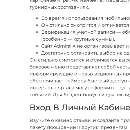
карточные игры. Активные геймеры доп
турнирных состязаниях.
Во время использования мобильно
Он стильно смотрится и отличается
Верификация учетной записи — обя
(особенно — крупные суммы).
Сайт Admiral X не организовывает и
Достаточно остановить выбор на одн
Он стильно смотрится и отличается высо
боковое меню представляет собой част
информирующие о новых акционных пред
обеспечивает геймеру быстрый доступ 
интернет-портала могут оформить подпи
событий. Для бездеп-бонуса и других
Вход В Личный Кабине
Изучите о казино отзывы и создайте пр
пакету поощрений и другим презентам.