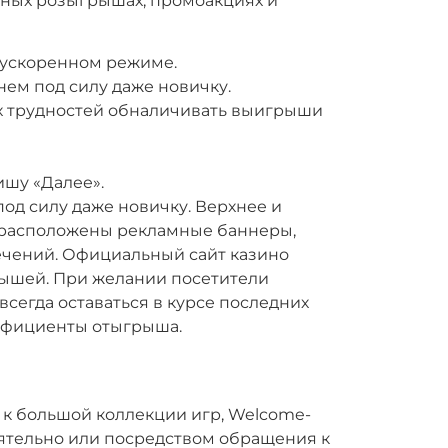
йных розыгрышах, промоакциях и
 ускоренном режиме.
нем под силу даже новичку.
их трудностей обналичивать выигрыши
ишу «Далее».
под силу даже новичку. Верхнее и
ы расположены рекламные баннеры,
ечений. Официальный сайт казино
рышей. При желании посетители
сегда оставаться в курсе последних
ффициенты отыгрыша.
п к большой коллекции игр, Welcome-
оятельно или посредством обращения к