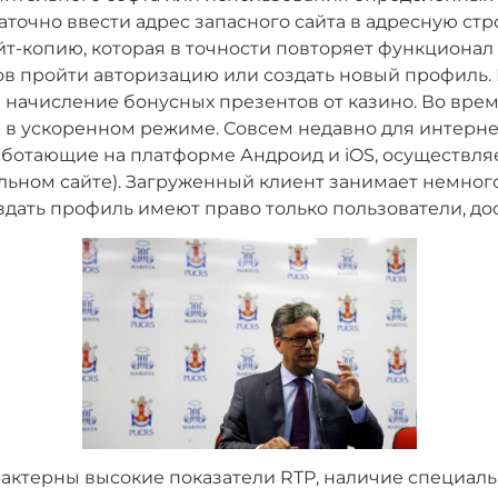
аточно ввести адрес запасного сайта в адресную стр
т-копию, которая в точности повторяет функционал
ков пройти авторизацию или создать новый профиль
 начисление бонусных презентов от казино. Во вре
в ускоренном режиме. Совсем недавно для интерне
работающие на платформе Андроид и iOS, осуществля
льном сайте). Загруженный клиент занимает немног
создать профиль имеют право только пользователи, 
ктерны высокие показатели RTP, наличие специальн