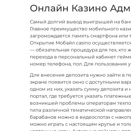
Онлайн Казино Адм
Самый долгий вывод выигрышей на банко
Главное преимущество мобильного казин
загромождается память смартфона или 
Открытие Мобайл casino осуществляется
— обязательная процедура для тех, кто
перехода в персональный кабинет гейм
номер телефона, пол. Для пользования 
Для внесения депозита нужно зайти в пе
экране появится окно с доступными ва
одном из них, указать сумму депозита и
портал, где требуется указать платежны
возникшей проблемы операторам техпод
типа различной тематической направлен
барабанов можно в видеослотах с накопи
можно играть с настоящим крупье и толь