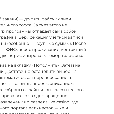
заявки) — до пяти рабочих дней.
ьного софта. За счет этого не
ях программы отпадает сама собой.
-трафика. Верификация учетной записи
ыши (особенно — крупные суммы). После
 — ФИО, адрес проживания, контактный
рядке верифицировать номер телефона.
ав на вкладку «Пополнить». Затем на
и. Достаточно остановить выбор на
т автоматическая переадресация на
ужно направить запрос с описанием
x собраны онлайн-игры классического
 приза всего за одно вращение
лечения с раздела live casino, где
ного портала есть настольные и