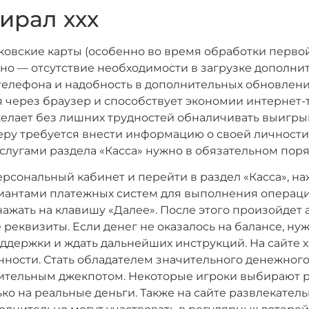
ирал ххх
вские карты (особенно во время обработки первой 
о — отсутствие необходимости в загрузке дополнител
телефона и надобность в дополнительных обновлени
 через браузер и способствует экономии интернет
 желает без лишних трудностей обналичивать выигр
еру требуется внести информацию о своей личности
услугами раздела «Касса» нужно в обязательном по
рсональный кабинет и перейти в раздел «Касса», наж
риантами платежных систем для выполнения операци
 нажать на клавишу «Далее». После этого произойде
е реквизиты. Если денег не оказалось на балансе, н
держки и ждать дальнейших инструкций. На сайте x
ности. Стать обладателем значительного денежного
тельным джекпотом. Некоторые игроки выбирают разв
ко на реальные деньги. Также на сайте развлекатель