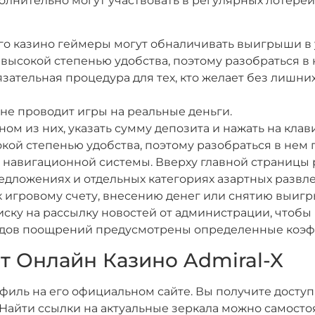
олнительно могут участвовать в регулярных лотере
го казино геймеры могут обналичивать выигрыши в
 высокой степенью удобства, поэтому разобраться в 
зательная процедура для тех, кто желает без лишн
 не проводит игры на реальные деньги.
ом из них, указать сумму депозита и нажать на клав
кой степенью удобства, поэтому разобраться в нем 
ь навигационной системы. Вверху главной страниц
ложениях и отдельных категориях азартных развл
к игровому счету, внесению денег или снятию выиг
ску на рассылку новостей от администрации, чтобы в
 видов поощрений предусмотрены определенные коэ
т Онлайн Казино Admiral-X
офиль на его официальном сайте. Вы получите досту
 Найти ссылки на актуальные зеркала можно самост