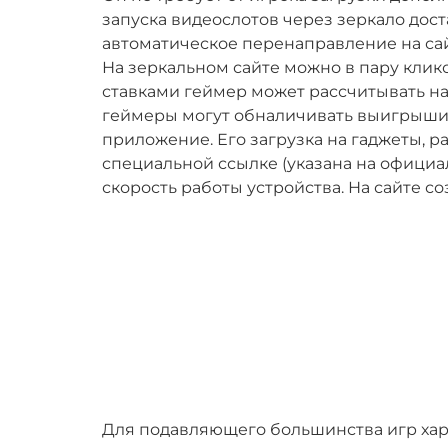
запуска видеослотов через зеркало дост
автоматическое перенаправление на сай
На зеркальном сайте можно в пару кли
ставками геймер может рассчитывать на
геймеры могут обналичивать выигрыши 
приложение. Его загрузка на гаджеты, 
специальной ссылке (указана на официа
скорость работы устройства. На сайте 
Для подавляющего большинства игр хара