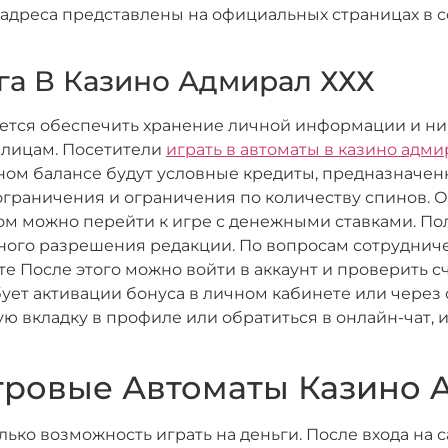
адреса представлены на официальных страницах в со
га В Казино Адмирал ХХХ
ется обеспечить хранение личной информации и ни 
 лицам. Посетители
играть в автоматы в казино адми
ном балансе будут условные кредиты, предназначенн
граничения и ограничения по количеству спинов. 
ом можно перейти к игре с денежными ставками. По
ного разрешения редакции. По вопросам сотруднич
е После этого можно войти в аккаунт и проверить с
ует активации бонуса в личном кабинете или через
 вкладку в профиле или обратиться в онлайн-чат, 
ровые Автоматы Казино A
лько возможность играть на деньги. После входа на 