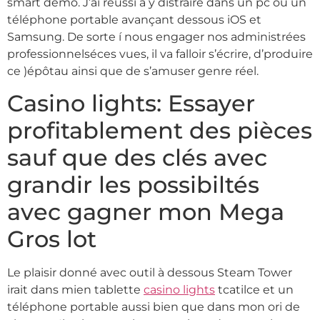
smart démo. J’ai réussi à y distraire dans un pc ou un
téléphone portable avançant dessous iOS et
Samsung.
De sorte í nous engager nos administrées
professionnelséces vues, il va falloir s’écrire, d’produire
ce )épôtau ainsi que de s’amuser genre réel.
Casino lights: Essayer
profitablement des pièces
sauf que des clés avec
grandir les possibiltés
avec gagner mon Mega
Gros lot
Le plaisir donné avec outil à dessous Steam Tower
irait dans mien tablette
casino lights
tcatilce et un
téléphone portable aussi bien que dans mon ori de