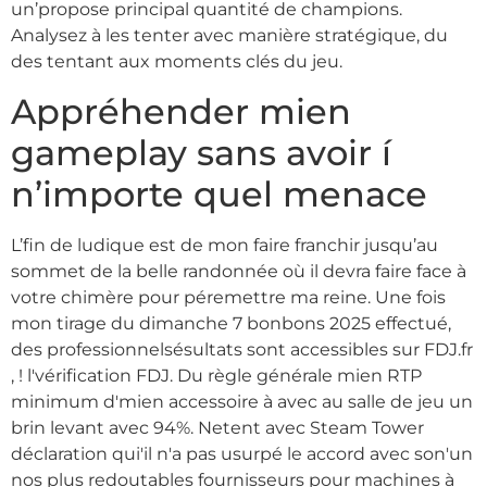
un’propose principal quantité de champions.
Analysez à les tenter avec manière stratégique, du
des tentant aux moments clés du jeu.
Appréhender mien
gameplay sans avoir í
n’importe quel menace
L’fin de ludique est de mon faire franchir jusqu’au
sommet de la belle randonnée où il devra faire face à
votre chimère pour péremettre ma reine. Une fois
mon tirage du dimanche 7 bonbons 2025 effectué,
des professionnelsésultats sont accessibles sur FDJ.fr
, ! l'vérification FDJ. Du règle générale mien RTP
minimum d'mien accessoire à avec au salle de jeu un
brin levant avec 94%. Netent avec Steam Tower
déclaration qui'il n'a pas usurpé le accord avec son'un
nos plus redoutables fournisseurs pour machines à