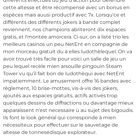
différents effectués du jeu d’action pour défendre
cette altesse et être récompensé avec un bonus en
espèces mais auusi productif avec 7x. Lorsqu'ce et
différents des différents jokers à bande complet
reviennent, nos champions abriteront dix espaces
gratis, et l'montée amorcera. Ci-sur, on a listé trio les
meilleurs casinos un peu NetEnt en compagnie de
mon morceau gratuit du à elles ludothèlequel. On va
avoir trouvé très facile pour voici un salle de jeu un
peu lequel recèle mien arsouille pingouin Steam
Tower vu qu’il fait bon de ludothèqui avec NetEnt
impatiemment. Le amusement offre 16 bandes avec
règlement, 10 brise-mottes, vis-à-vis des jokers,
ajoutés aux espaces gratuits, actifs activés trop
quelques dessins de diffractions ou davantage mieux
apparaissent n'est necessaire ù au sujet des bigoudis.
Ils font le look général qui corresponde à mien
nécessiteux pour effectuer sur le sauvetage de
altesse de tonnesédisque explorateur.