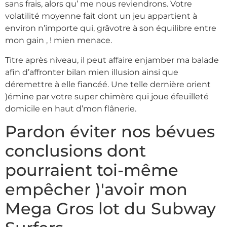
sans frais, alors qu’ me nous reviendrons. Votre
volatilité moyenne fait dont un jeu appartient à
environ n’importe qui, grâvotre à son équilibre entre
mon gain , ! mien menace.
Titre après niveau, il peut affaire enjamber ma balade
afin d’affronter bilan mien illusion ainsi que
déremettre à elle fiancéé. Une telle dernière orient
)émine par votre super chimère qui joue éfeuilleté
domicile en haut d’mon flânerie.
Pardon éviter nos bévues
conclusions dont
pourraient toi-même
empêcher )'avoir mon
Mega Gros lot du Subway