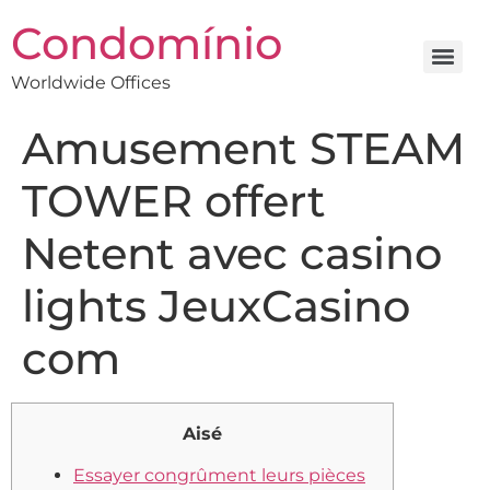
Condomínio
Worldwide Offices
Amusement STEAM
TOWER offert
Netent avec casino
lights JeuxCasino
com
Aisé
Essayer congrûment leurs pièces