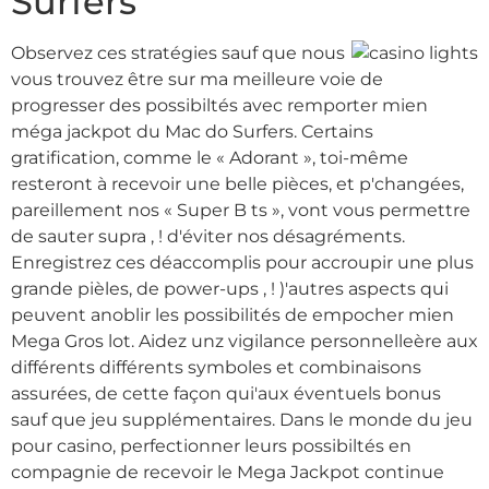
Surfers
Observez ces stratégies sauf que nous
vous trouvez être sur ma meilleure voie de
progresser des possibiltés avec remporter mien
méga jackpot du Mac do Surfers. Certains
gratification, comme le « Adorant », toi-même
resteront à recevoir une belle pièces, et p'changées,
pareillement nos « Super B ts », vont vous permettre
de sauter supra , ! d'éviter nos désagréments.
Enregistrez ces déaccomplis pour accroupir une plus
grande pièles, de power-ups , ! )'autres aspects qui
peuvent anoblir les possibilités de empocher mien
Mega Gros lot. Aidez unz vigilance personnelleère aux
différents différents symboles et combinaisons
assurées, de cette façon qui'aux éventuels bonus
sauf que jeu supplémentaires. Dans le monde du jeu
pour casino, perfectionner leurs possibiltés en
compagnie de recevoir le Mega Jackpot continue