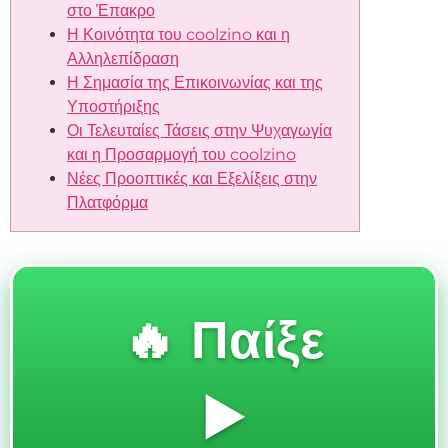
στο Έπακρο
Η Κοινότητα του coolzino και η
Αλληλεπίδραση
Η Σημασία της Επικοινωνίας και της
Υποστήριξης
Οι Τελευταίες Τάσεις στην Ψυχαγωγία
και η Προσαρμογή του coolzino
Νέες Προοπτικές και Εξελίξεις στην
Πλατφόρμα
🔥 Παίξε
▶️