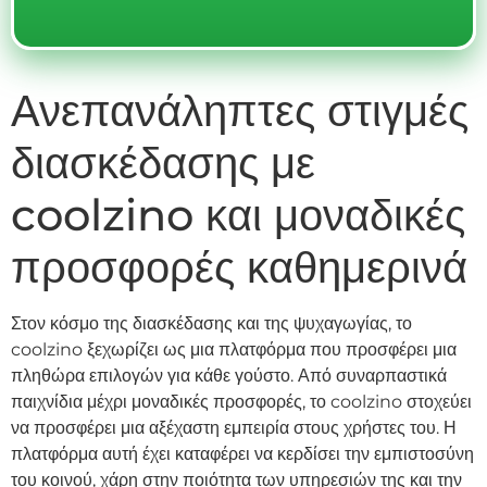
Ανεπανάληπτες στιγμές
διασκέδασης με
coolzino και μοναδικές
προσφορές καθημερινά
Στον κόσμο της διασκέδασης και της ψυχαγωγίας, το
coolzino ξεχωρίζει ως μια πλατφόρμα που προσφέρει μια
πληθώρα επιλογών για κάθε γούστο. Από συναρπαστικά
παιχνίδια μέχρι μοναδικές προσφορές, το coolzino στοχεύει
να προσφέρει μια αξέχαστη εμπειρία στους χρήστες του. Η
πλατφόρμα αυτή έχει καταφέρει να κερδίσει την εμπιστοσύνη
του κοινού, χάρη στην ποιότητα των υπηρεσιών της και την