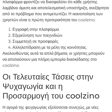
πλατφόρμα φροντίζει να διασφαλίσει ότι κάθε χρήστης
λαμβάνει άμεση και αποτελεσματική υποστήριξη, ανεξάρτητα
από το πρόβλημα που αντιμετωπίζει. Η ικανοποίηση των
χρηστών είναι η πρώτη προτεραιότητα του coolzino.
Εγγραφή στην πλατφόρμα.
Εξερεύνηση των παιχνιδιών.
Συμμετοχή σε προσφορές.
Αλληλεπίδραση με τα μέλη της κοινότητας.
Ακολουθώντας αυτά τα απλά βήματα, οι χρήστες μπορούν
να απολαύσουν μια πλήρη εμπειρία διασκέδασης στο
coolzino.
Οι Τελευταίες Τάσεις στην
Ψυχαγωγία και η
Προσαρμογή του coolzino
Η αγορά της ψυχαγωγίας εξελίσσεται συνεχώς, με νέες