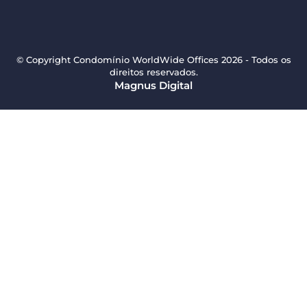
© Copyright Condomínio WorldWide Offices 2026 - Todos os
direitos reservados.
Magnus Digital