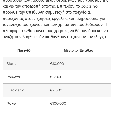
προστασία των προσωπικών δεδομένων των χρηστών της
και για την αποτροπή απάτης. Επιπλέον, το coolzino
προωθεί την υπεύθυνη συμμετοχή στα παιχνίδια,
παρέχοντας στους χρήστες εργαλεία και πληροφορίες για
τον έλεγχο του χρόνου και των χρημάτων που ξοδεύουν. Η
πλατφόρμα ενθαρρύνει τους χρήστες να θέτουν όρια και να
αναζητούν βοήθεια εάν αισθανθούν ότι χάνουν τον έλεγχο.
Παιχνίδι
Μέγιστο Έπαθλο
Slots
€10.000
Ρουλέτα
€5.000
Blackjack
€2.500
Poker
€100.000