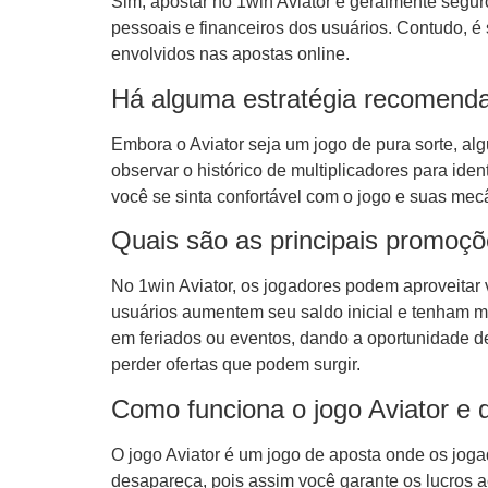
Sim, apostar no 1win Aviator é geralmente segur
pessoais e financeiros dos usuários. Contudo, 
envolvidos nas apostas online.
Há alguma estratégia recomenda
Embora o Aviator seja um jogo de pura sorte, al
observar o histórico de multiplicadores para id
você se sinta confortável com o jogo e suas mec
Quais são as principais promoçõ
No 1win Aviator, os jogadores podem aproveitar 
usuários aumentem seu saldo inicial e tenham ma
em feriados ou eventos, dando a oportunidade d
perder ofertas que podem surgir.
Como funciona o jogo Aviator e
O jogo Aviator é um jogo de aposta onde os joga
desapareça, pois assim você garante os lucros 