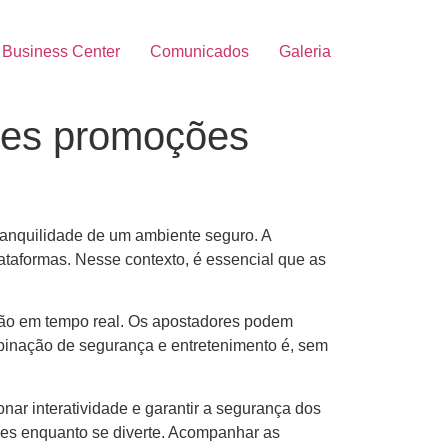
Business Center
Comunicados
Galeria
ores promoções
anquilidade de um ambiente seguro. A
lataformas. Nesse contexto, é essencial que as
ção em tempo real. Os apostadores podem
binação de segurança e entretenimento é, sem
nar interatividade e garantir a segurança dos
des enquanto se diverte. Acompanhar as