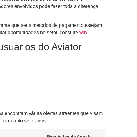
dores envolvidos pode fazer toda a diferença
garante que seus métodos de pagamento estejam
tar oportunidades no setor, consulte
win
.
usuários do Aviator
s encontram várias ofertas atraentes que visam
rios quanto veteranos.
Requisitos de Aposta