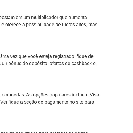
 apostam em um multiplicador que aumenta
ue oferece a possibilidade de lucros altos, mas
 Uma vez que você esteja registrado, fique de
luir bônus de depósito, ofertas de cashback e
criptomoedas. As opções populares incluem Visa,
 Verifique a seção de pagamento no site para