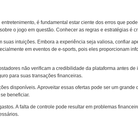
 entretenimento, é fundamental estar ciente dos erros que po
 sobre o jogo em questão. Conhecer as regras e estratégias é 
uas intuições. Embora a experiência seja valiosa, confiar apen
specialmente em eventos de e-sports, pois eles proporcionam 
stadores não verificam a credibilidade da plataforma antes de i
uro para suas transações financeiras.
es disponíveis. Aproveitar essas ofertas pode ser um grande di
se beneficiar.
gastos. A falta de controle pode resultar em problemas financei
essários.