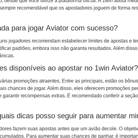
o, desde que você utilize a plataforma oficial. A 1win adota m
é sempre recomendável que os apostadores joguem de forma res
da para jogar Aviator com sucesso?
guns jogadores recomendam estabelecer limites de apostas e te
entificar padrões, embora isso não garanta resultados. Além di
ânicas.
es disponíveis ao apostar no 1win Aviator?
várias promoções atraentes. Entre as principais, estão os bônu
is chances de jogar. Além disso, eles oferecem promoções peri
e garantir recompensas extras. É recomendado conferir a seçã
 quais dicas posso seguir para aumentar m
dores fazem suas apostas antes que um avião decole. O objetivo 
acumulados. Para aumentar suas chances de ganhar, é importan