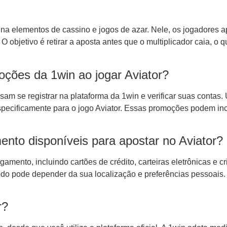
ina elementos de cassino e jogos de azar. Nele, os jogadores
objetivo é retirar a aposta antes que o multiplicador caia, o q
ções da 1win ao jogar Aviator?
sam se registrar na plataforma da 1win e verificar suas contas.
specificamente para o jogo Aviator. Essas promoções podem inc
nto disponíveis para apostar no Aviator?
mento, incluindo cartões de crédito, carteiras eletrônicas e 
odo pode depender da sua localização e preferências pessoais.
r?