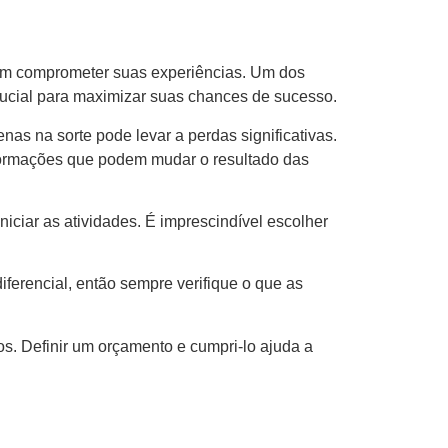
dem comprometer suas experiências. Um dos
crucial para maximizar suas chances de sucesso.
as na sorte pode levar a perdas significativas.
informações que podem mudar o resultado das
niciar as atividades. É imprescindível escolher
ferencial, então sempre verifique o que as
ros. Definir um orçamento e cumpri-lo ajuda a