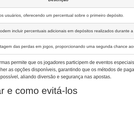
vos usuários, oferecendo um percentual sobre o primeiro depósito.
odem incluir percentuais adicionais em depósitos realizados durante 
tagem das perdas em jogos, proporcionando uma segunda chance aos
formas permite que os jogadores participem de eventos especiai
colher as opções disponíveis, garantindo que os métodos de pa
 possível, aliando diversão e segurança nas apostas.
r e como evitá-los