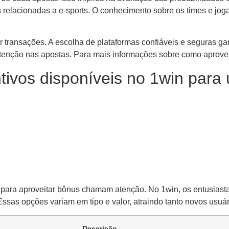
elacionadas a e-sports. O conhecimento sobre os times e joga
ar transações. A escolha de plataformas confiáveis e seguras 
atenção nas apostas. Para mais informações sobre como aprovei
tivos disponíveis no 1win para 
 para aproveitar bônus chamam atenção. No 1win, os entusiasta
Essas opções variam em tipo e valor, atraindo tanto novos usuá
Descrição