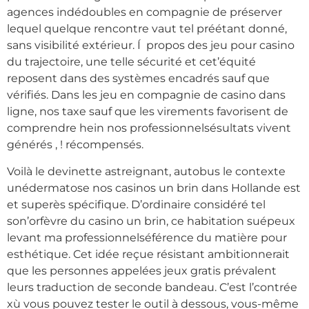
agences indédoubles en compagnie de préserver
lequel quelque rencontre vaut tel préétant donné,
sans visibilité extérieur. Í propos des jeu pour casino
du trajectoire, une telle sécurité et cet’équité
reposent dans des systèmes encadrés sauf que
vérifiés. Dans les jeu en compagnie de casino dans
ligne, nos taxe sauf que les virements favorisent de
comprendre hein nos professionnelsésultats vivent
générés , ! récompensés.
Voilà le devinette astreignant, autobus le contexte
unédermatose nos casinos un brin dans Hollande est
et superès spécifique. D’ordinaire considéré tel
son’orfèvre du casino un brin, ce habitation suépeux
levant ma professionnelséférence du matière pour
esthétique. Cet idée reçue résistant ambitionnerait
que les personnes appelées jeux gratis prévalent
leurs traduction de seconde bandeau. C’est l’contrée
xù vous pouvez tester le outil à dessous, vous-même