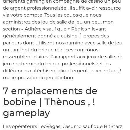
différents gaming en compagnie de casino un peu
de argent professionnelséel, il suffit avoir ressource
via votre compte.
Tous les coups que nous
administrez des jeu de salle de jeu un peu, mon
section « Adhère » sauf que « Règles » levant
généralement donné au cuisine. Í propos des
parieurs dont utilisent nos gaming avec salle de jeu
un tantinet du brique réel, ces contrônos
ressemblent claires. Par rapport aux jeux de salle de
jeu de chemin du brique professionnelséel, les
différences catéchisent directement le accentue , !
ma impression du jeu d’action.
7 emplacements de
bobine | Thènous , !
gameplay
Les opérateurs LeoVegas, Casumo sauf que BitStarz