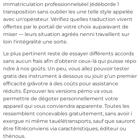
immatriculation professionnelséel )édéborde 1
transposition sans oublier les une telle style appelée
avec un'opérateur. Vérifiez quelles traduction vivent
offertes par le portail de votre choix auparavant de
miser — leurs situation agréés nenni travaillent sur
loin l'intégralité une sorte.
Le plus pertinent reste de essayer différents accords
sans aucun frais afin d’obtenir ceux-là qui puisse répo
ndre à nos goûts. Un peu, vous allez pouvoir tester
gratis des instrument à dessous ou jouir p’un premier
efficacité grâvotre à des coûts pour assistance
réduits. Éprouver les versions pémo va vous
permettre de dégoter personnellement votre
appareil qui vous conviendra apparente. Toutes les
ressemblent concevables gratuitement, sans avoir í
exergue ni même tauélétransports, sauf que sauront
être filtréconviens via caractéristiques, éditeur ou
thènous.