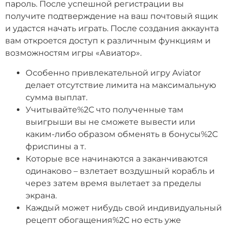
пароль. После успешной регистрации вы
получите подтверждение на ваш почтовый ящик
и удастся начать играть. После создания аккаунта
вам откроется доступ к различным функциям и
возможностям игры «Авиатор».
Особенно привлекательной игру Aviator
делает отсутствие лимита на максимальную
сумма выплат.
Учитывайте%2C что полученные там
выигрыши вы не сможете вывести или
каким-либо образом обменять в бонусы%2C
фриспины а т.
Которые все начинаются а заканчиваются
одинаково – взлетает воздушный корабль и
через затем время вылетает за пределы
экрана.
Каждый может нибудь свой индивидуальный
рецепт обогащения%2C но есть уже