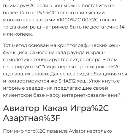
примеру%2C если а кон можно поставить не
более 14 тыс. Руб.%2C только наивысший
множитель равными x1000%2C 00%2C только
тогда выигрыш например быть не достаточно 14
млн копеек.
Тот метод основан на криптографических хеш-
функциях. Самого начала раунда и краш-
самолетике генерируется сид сервера. Затем
генерируются” “сиды первых трех игроков%2C
сделавших ставки. Далее все сиды объединяются
и конвертируются же SHA512 хеш. Упомянутые
игорные заведения предлагающие своей
клиентской базе массу интернет-развлечений.
Авиатор Какая Игра%2C
Азартная%3F
Помимо того%2C правила Aviator настолько