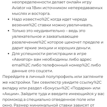
неопределенности делает онлайн игру
Aviator на 1Вин источником непередаваемых
мыслях и восторга.
Надо известно%2C когда идет череда
везения%2C ставки можно увеличивать.
Только это неудивительно – ведь это
увлекательное и захватывающее
развлечение%2C которое щекочет пределе и
дарит яркие эмоции и хороших деньги.
Для успешности регистрации в игре
«Авиатор» вам необходимы либо адрес
email%2C либо телефонный номер%2C либо
данные ото соцсети.
Перейдите в личный полупрофиль или загляните
же настройки. Там севилестр увидите ссылку%2C
вкладку или раздел «Бонусы»%2C «Подарки» или
«Акции». Зайдите туда и введите имеющийся у вас
промокод а специально отведенное поле или
окно. Размер минимальной ставки зависят от