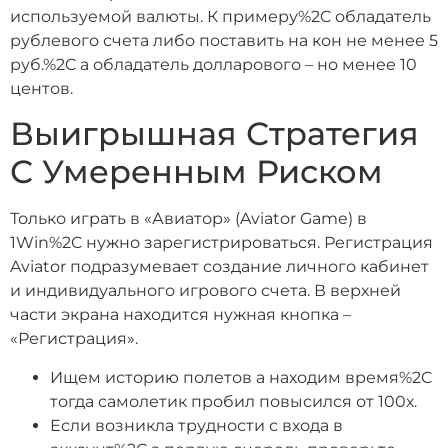
используемой валюты. К примеру%2C обладатель
рублевого счета либо поставить на кон не менее 5
руб.%2C а обладатель долларового – но менее 10
центов.
Выигрышная Стратегия
С Умеренным Риском
Только играть в «Авиатор» (Aviator Game) в
1Win%2C нужно зарегистрироваться. Регистрация
Aviator подразумевает создание личного кабинет
и индивидуального игрового счета. В верхней
части экрана находится нужная кнопка –
«Регистрация».
Ищем историю полетов а находим время%2C
тогда самолетик пробил повысился от 100х.
Если возникла трудности с входа в