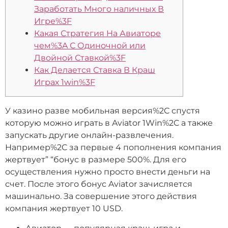
Заработать Много наличных В
Игре%3F
Какая Стратегия На Авиаторе
чем%3A С Одиночной или
Двойной Ставкой%3F
Как Делается Ставка В Краш
Играх 1win%3F
У казино разве мобильная версия%2C спустя
которую можно играть в Aviator 1Win%2C а также
запускать другие онлайн-развлечения.
Например%2C за первые 4 пополнения компания
жертвует” “бонус в размере 500%. Для его
осуществления нужно просто внести деньги на
счет. После этого бонус Aviator зачисляется
машинально. За совершение этого действия
компания жертвует 10 USD.