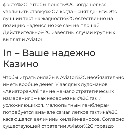
факте%2C” “чтобы понять%2C когда нельзя
увеличить ставку%2C а когда – снят деньги. Это
лучший тест на жадность%2C естественно на
позицию надейся но же сам не плошай.
Действительно%2C известны случаи крупных
выплат и Aviator.
In – Ваше надежно
Казино
Чтобы играть онлайн в Aviator%2C необязательно
иметь вообще денег. У заядлых лудоманов
«Авиатора-Online» не немало стратегических
намерениях – как несерьезных%2C так и
усложняющихся. Малоопытным гемблерам
потребуется вначале самая легкое тактика%2C
касающаяся величины онлайн-взносов. Согласно
существующей стратегии Aviator%2C гораздо