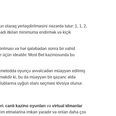
n olaraq yerləşdirilməsini nəzərdə tutur: 1, 1, 2,
di itkiləri minimuma endirmək və kiçik
tırılması və hər qələbədən sonra bir vahid
ər üçün idealdır. Most Bet kazinosunda bu
. Bu metodda oyunçu əvvəlcədən müəyyən edilmiş
lməkdir ki, bu da müəyyən bir qazanc əldə
slublarına uyğun olanı seçməsi tövsiyə olunur.
ri
,
canlı kazino oyunları
və
virtual idmanlar
eçim etmələrinə imkan yaradır və onları daha çox