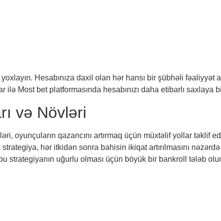
yoxlayın. Hesabınıza daxil olan hər hansı bir şübhəli fəaliyyət 
ilə Most bet platformasında hesabınızı daha etibarlı saxlaya bi
rı və Növləri
ri, oyunçuların qazancını artırmaq üçün müxtəlif yollar təklif ed
trategiya, hər itkidən sonra bahisin ikiqat artırılmasını nəzərdə
bu strategiyanın uğurlu olması üçün böyük bir bankroll tələb ol