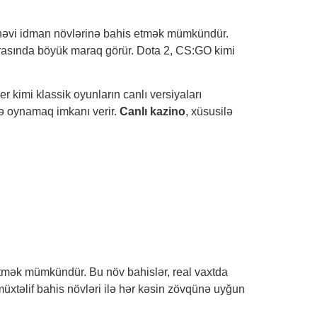
nənəvi idman növlərinə bahis etmək mümkündür.
arasında böyük maraq görür. Dota 2, CS:GO kimi
r kimi klassik oyunların canlı versiyaları
rlə oynamaq imkanı verir.
Canlı kazino
, xüsusilə
s etmək mümkündür. Bu növ bahislər, real vaxtda
müxtəlif bahis növləri ilə hər kəsin zövqünə uyğun