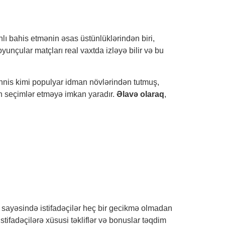
lı bahis etmənin əsas üstünlüklərindən biri,
unçular matçları real vaxtda izləyə bilir və bu
tennis kimi populyar idman növlərindən tutmuş,
n seçimlər etməyə imkan yaradır.
Əlavə olaraq
,
ys sayəsində istifadəçilər heç bir gecikmə olmadan
tifadəçilərə xüsusi təkliflər və bonuslar təqdim