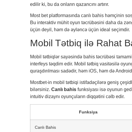
edilir ki, bu da onların qazancını artırır.
Most bet platformasında canlı bahis həmçinin sosia
Bu interaktiv mühit oyun təcrübəsini daha da zəngi
üçün deyil, həm də əyləncə üçün ideal seçimdir.
Mobil Tətbiq ilə Rahat 
Mobil tətbiqlər sayəsində bahis təcrübəsi tamamil
interfeys təqdim edir. Mobil tətbiq vasitəsilə oyu
quraşdırılması sadədir, həm iOS, həm də Android
Mostbet-in mobil tətbiqi istifadəçilərə geniş çeşid
bilərsiniz.
Canlı bahis
funksiyası isə oyunun gediş
intuitiv dizaynı oyunçuların diqqətini cəlb edir.
Funksiya
Canlı Bahis