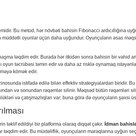
midir. Bu metod, hər növbəti bahisin Fibonacci ardıcıllığına uyğu
zun müddətli oyunlar üçün daha uyğundur. Oyunçuların əsas məqsə
aşma təqdim edir. Burada hər itkidən sonra bahisin bir vahid ar
slı oyun təcrübəsi təmin edir və daha az risklə oynamaq istəyənl
etməyə kömək edir.
inosunda istifadə edilə bilən effektiv strategiyalardan biridir
aşından və sonundan rəqəmlər silinir. Məqsəd bütün rəqəmləri si
nlükləri və çatışmazlıqları var; buna görə də oyunçuların şəxsi ü
rılması
 təklif edildiyi bir platforma olaraq diqqət çəkir.
İdman bahislə
lar təqdim edir. Bu müxtəliflik, oyunçuların maraqlarına uyğun s