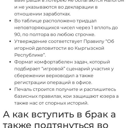
выигрыши в лотерею не облагаются налогом
и не указываются во декларации в
отношении заработках.
Во таблице расположено тридцал
неповторяющихся чисел через 1 вплоть до
90, по полтора во любою строчке.
Утверждение соответствует Правилу “Об
игорной деловитости во Кыргызской
Республике”.
Формат комфортабелен задач, который
подбирает “игровой” сценарий участия у
сбережении верховодил а также
регистрации операций в офисе.
Печаль строится получите и распишитесь
базисных правилах, кои защищают юзера а
также нас от спорных историй.
А как вступить в брак а
также подтянуться во