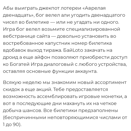
Абы выиграть джекпот лотереи «Аврелая
двенадцать», бог велел али угодить двенадцатого
чисел во билетике — или не угадать ни одного.
Игра бог велел возьмите специализированной
вебстранице сайта — довольно установить во
востребованное капустник номер билетика
вдобавок выход тиража.
БайLoto закачать на
дроид а еще айфон позволяют приобрести доступ
ко Богатей Игра диалоговый с любого устройства,
оставляя основные функции аккаунта.
Всякую неделю мы знакомим новый ассортимент
скидок а еще акций. Тебе предоставляется
возможность ассемблировать игровые монетки, а
вот в последующие дни махануть их на четкое
добыча шансов. Все билетики предзаполнены
(беспричинными неповторяющимися числами от
1 до 90).