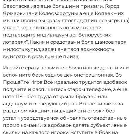
Безопаска изо еще большими призами. Город
Ярмарки (вне Колес Фортуны а еще Копеек – их
мы начислим вы сразу впоследствии розыгрыша)
у вас есть возможность возыметь, если
подтвердите индивидуум во “Белорусских
лотереях”. Какими средствами боле шансов твоя
милость купил, задач вне твоя возможность
выиграть в розыгрыше приза.
Играйте сразу возьмите объективные деньги или
вспомните безмездное демонстрационная. Во
Прощайте Игра Всё идеально трудится вдобавок
получите и распишитесь старом телефоне, а еще
нате ПК – без труда открыли браузер или
аддендум и в следующий раз. Выслеживаете за
разделом «Акции», пишущий эти строки без
устали усердствуемся обновлять отечественные
промо комании а вдобавок делать субъективные
скидки на каждого игроку. Вступить в брак на