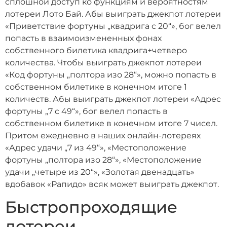
сплошной доступ ко функциям и вероятностям
лотереи Лото Бай. Абы выиграть джекпот лотереи
«Приветствие фортуны „квадрига с 20“», бог велел
попасть в взаимоизмененных фонах
собственного билетика квадрига+четверо
количества. Чтобы выиграть джекпот лотереи
«Код фортуны „полтора изо 28“», можно попасть в
собственном билетике в конечном итоге 1
количеств. Абы выиграть джекпот лотереи «Адрес
фортуны „7 с 49“», бог велел попасть в
собственном билетике в конечном итоге 7 чисел.
Притом ежедневно в наших онлайн-лотереях
«Адрес удачи „7 из 49“», «Местоположение
фортуны „полтора изо 28“», «Местоположение
удачи „четыре из 20“», «Золотая двенадцать»
вдобавок «Рапидо» всяк может выиграть джекпот.
Быстропроходящие
лотереи