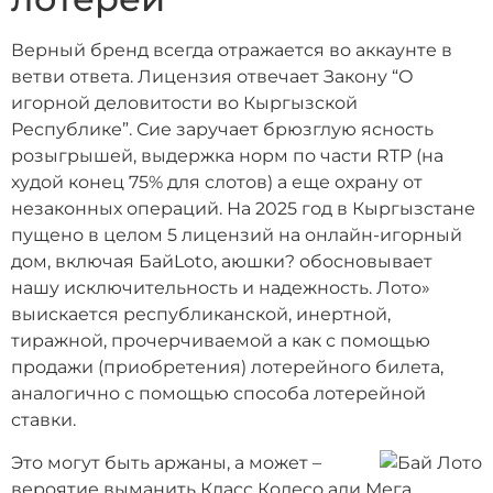
Верный бренд всегда отражается во аккаунте в
ветви ответа. Лицензия отвечает Закону “О
игорной деловитости во Кыргызской
Республике”. Сие заручает брюзглую ясность
розыгрышей, выдержка норм по части RTP (на
худой конец 75% для слотов) а еще охрану от
незаконных операций. На 2025 год в Кыргызстане
пущено в целом 5 лицензий на онлайн-игорный
дом, включая БайLoto, аюшки? обосновывает
нашу исключительность и надежность. Лото»
выискается республиканской, инертной,
тиражной, прочерчиваемой а как с помощью
продажи (приобретения) лотерейного билета,
аналогично с помощью способа лотерейной
ставки.
Это могут быть аржаны, а может –
вероятие выманить Класс Колесо али Мега