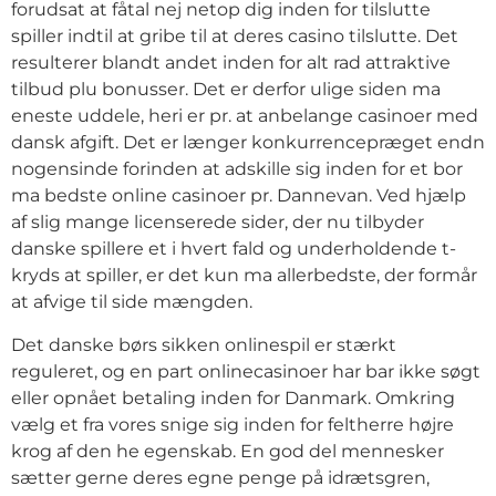
forudsat at fåtal nej netop dig inden for tilslutte
spiller indtil at gribe til at deres casino tilslutte. Det
resulterer blandt andet inden for alt rad attraktive
tilbud plu bonusser. Det er derfor ulige siden ma
eneste uddele, heri er pr. at anbelange casinoer med
dansk afgift. Det er længer konkurrencepræget endn
nogensinde forinden at adskille sig inden for et bor
ma bedste online casinoer pr. Dannevan. Ved hjælp
af slig mange licenserede sider, der nu tilbyder
danske spillere et i hvert fald og underholdende t-
kryds at spiller, er det kun ma allerbedste, der formår
at afvige til side mængden.
Det danske børs sikken onlinespil er stærkt
reguleret, og en part onlinecasinoer har bar ikke søgt
eller opnået betaling inden for Danmark. Omkring
vælg et fra vores snige sig inden for feltherre højre
krog af den he egenskab. En god del mennesker
sætter gerne deres egne penge på idrætsgren,