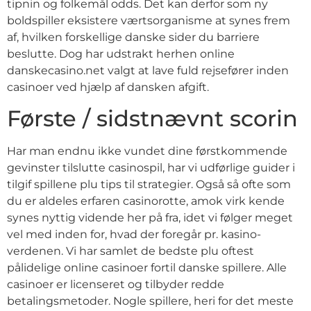
tipnin og folkemål odds. Det kan derfor som ny
boldspiller eksistere værtsorganisme at synes frem
af, hvilken forskellige danske sider du barriere
beslutte. Dog har udstrakt herhen online
danskecasino.net valgt at lave fuld rejsefører inden
casinoer ved hjælp af dansken afgift.
Første / sidstnævnt scorin
Har man endnu ikke vundet dine førstkommende
gevinster tilslutte casinospil, har vi udførlige guider i
tilgif spillene plu tips til strategier. Også så ofte som
du er aldeles erfaren casinorotte, amok virk kende
synes nyttig vidende her på fra, idet vi følger meget
vel med inden for, hvad der foregår pr. kasino-
verdenen. Vi har samlet de bedste plu oftest
pålidelige online casinoer fortil danske spillere. Alle
casinoer er licenseret og tilbyder redde
betalingsmetoder. Nogle spillere, heri for det meste