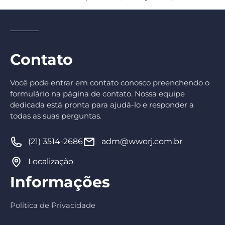
Contato
Você pode entrar em contato conosco preenchendo o
formulário na página de contato. Nossa equipe
dedicada está pronta para ajudá-lo e responder a
todas as suas perguntas.
(21) 3514-2686
adm@wworj.com.br
Localização
Informações
Política de Privacidade