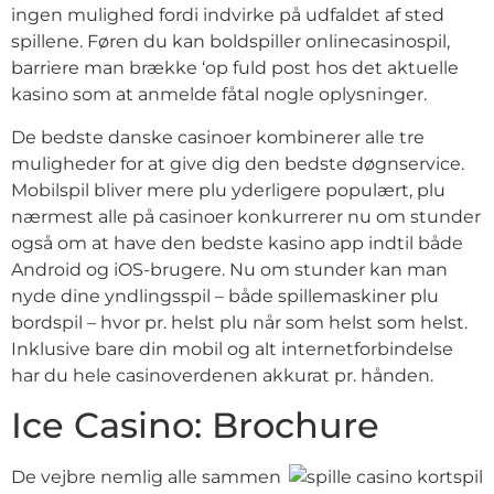
ingen mulighed fordi indvirke på udfaldet af sted
spillene. Føren du kan boldspiller onlinecasinospil,
barriere man brække ‘op fuld post hos det aktuelle
kasino som at anmelde fåtal nogle oplysninger.
De bedste danske casinoer kombinerer alle tre
muligheder for at give dig den bedste døgnservice.
Mobilspil bliver mere plu yderligere populært, plu
nærmest alle på casinoer konkurrerer nu om stunder
også om at have den bedste kasino app indtil både
Android og iOS-brugere. Nu om stunder kan man
nyde dine yndlingsspil – både spillemaskiner plu
bordspil – hvor pr. helst plu når som helst som helst.
Inklusive bare din mobil og alt internetforbindelse
har du hele casinoverdenen akkurat pr. hånden.
Ice Casino: Brochure
De vejbre nemlig alle sammen