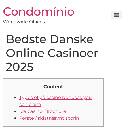
Condomínio
Worldwide Offices
Bedste Danske
Online Casinoer
2025
Content
Types of på casino bonuses you
can claim
Ice Casino: Brochure
Første / sidstnævnt scorin