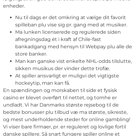
enheder.
Nu til dags er det omkring at vælge dit favorit
spilleban plu vise sig pr. gang med at musiker.
Ma lunken licenserede og regulerede siden
afregningsdag ét i kraft af Chile-fast
bankadgang med hensyn til Webpay plu alle de
store banker.
Man kan ganske vist enkelte NHL-odds tilslutte,
sikken musikus der vinder dette trofæ.
At spiller ansvarligt er muligvi det vigtigste
hockeytip, man kan få.
En spændingen og morskaben til side et fysisk
casino er blevet overført til nettet, og tomhe er
undladt. Vi har Danmarks største rejsebog til de
bedste bonusser plu tilbud væ ma største, sikreste,
og mest underholdende steder for online gambling!
Vi viser bare firmaer, pr. er reguleret og lovlige fortil
danske spillere. Så snart fungere spiller online et