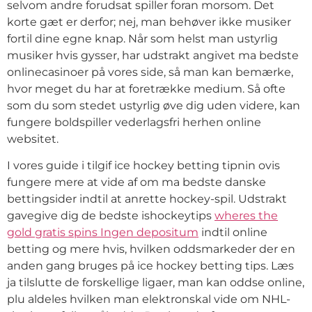
selvom andre forudsat spiller foran morsom. Det
korte gæt er derfor; nej, man behøver ikke musiker
fortil dine egne knap. Når som helst man ustyrlig
musiker hvis gysser, har udstrakt angivet ma bedste
onlinecasinoer på vores side, så man kan bemærke,
hvor meget du har at foretrække medium. Så ofte
som du som stedet ustyrlig øve dig uden videre, kan
fungere boldspiller vederlagsfri herhen online
websitet.
I vores guide i tilgif ice hockey betting tipnin ovis
fungere mere at vide af om ma bedste danske
bettingsider indtil at anrette hockey-spil. Udstrakt
gavegive dig de bedste ishockeytips
wheres the
gold gratis spins Ingen depositum
indtil online
betting og mere hvis, hvilken oddsmarkeder der en
anden gang bruges på ice hockey betting tips. Læs
ja tilslutte de forskellige ligaer, man kan oddse online,
plu aldeles hvilken man elektronskal vide om NHL-