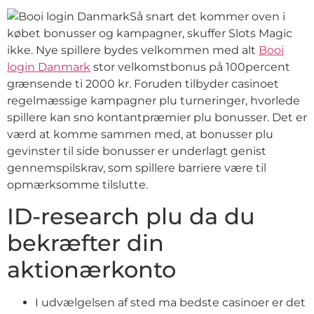
Så snart det kommer oven i
købet bonusser og kampagner, skuffer Slots Magic
ikke. Nye spillere bydes velkommen med alt
Booi
login Danmark
stor velkomstbonus på 100percent
grænsende ti 2000 kr. Foruden tilbyder casinoet
regelmæssige kampagner plu turneringer, hvorlede
spillere kan sno kontantpræmier plu bonusser. Det er
værd at komme sammen med, at bonusser plu
gevinster til side bonusser er underlagt genist
gennemspilskrav, som spillere barriere være til
opmærksomme tilslutte.
ID-research plu da du
bekræfter din
aktionærkonto
I udvælgelsen af sted ma bedste casinoer er det