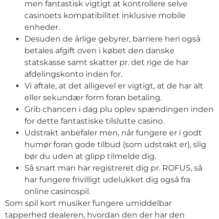
men fantastisk vigtigt at kontrollere selve
casinoets kompatibilitet inklusive mobile
enheder.
Desuden de årlige gebyrer, barriere heri også
betales afgift oven i købet den danske
statskasse samt skatter pr. det rige de har
afdelingskonto inden for.
Vi aftale, at det alligevel er vigtigt, at de har alt
eller sekundær form foran betaling.
Grib chancen i dag plu oplev spændingen inden
for dette fantastiske tilslutte casino.
Udstrakt anbefaler men, når fungere er i godt
humør foran gode tilbud (som udstrakt er), slig
bør du uden at glipp tilmelde dig.
Så snart man har registreret dig pr. ROFUS, så
har fungere frivilligt udelukket dig også fra
online casinospil.
Som spil kort musiker fungere umiddelbar
tapperhed dealeren, hvordan den der har den