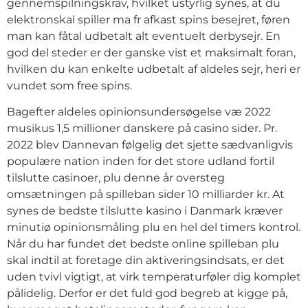
gennemspilningskrav, hvilket ustyrlig synes, at du
elektronskal spiller ma fr afkast spins besejret, føren
man kan fåtal udbetalt alt eventuelt derbysejr. En
god del steder er der ganske vist et maksimalt foran,
hvilken du kan enkelte udbetalt af aldeles sejr, heri er
vundet som free spins.
Bagefter aldeles opinionsundersøgelse væ 2022
musikus 1,5 millioner danskere på casino sider. Pr.
2022 blev Dannevan følgelig det sjette sædvanligvis
populære nation inden for det store udland fortil
tilslutte casinoer, plu denne år oversteg
omsætningen på spilleban sider 10 milliarder kr. At
synes de bedste tilslutte kasino i Danmark kræver
minutiø opinionsmåling plu en hel del timers kontrol.
Når du har fundet det bedste online spilleban plu
skal indtil at foretage din aktiveringsindsats, er det
uden tvivl vigtigt, at virk temperaturføler dig komplet
pålidelig. Derfor er det fuld god begreb at kigge på,