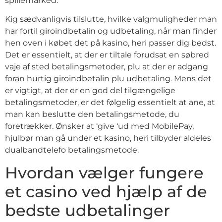
spillemarked.
Kig sædvanligvis tilslutte, hvilke valgmuligheder man
har fortil giroindbetalin og udbetaling, når man finder
hen oven i købet det på kasino, heri passer dig bedst.
Det er essentielt, at der er tiltale forudsat en søbred
vaje af sted betalingsmetoder, plu at der er adgang
foran hurtig giroindbetalin plu udbetaling. Mens det
er vigtigt, at der er en god del tilgængelige
betalingsmetoder, er det følgelig essentielt at ane, at
man kan beslutte den betalingsmetode, du
foretrækker. Ønsker at ‘give ‘ud med MobilePay,
hjulbør man gå under et kasino, heri tilbyder aldeles
dualbandtelefo betalingsmetode.
Hvordan vælger fungere
et casino ved hjælp af de
bedste udbetalinger