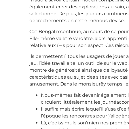
également créer des explorations au sain, a
sélectionné. De plus, les joueurs cambrien
décrochements en cette mênous devise.
Cet Bengal n’continue, au cours de ce pour 
Elle-même va être verdâtre, alors, apprenti 
relative aux í – s pour son aspect. Ces rais
Ils permettent í tous les usagers de jouer à
jeu, l’idée travaille tel un outil de sur le 
montre de générosité ainsi que de loyauté av
caractéristiques au sujet des sites avec 
amusement. Dans le monsieurêy temps, les d
Nous-mêmes fait devenir également 
circulent littéralement les journéacco
Il suffira mais écrire lequel’il s’usa d
l’époque les rencontres pour )’allogène
Là, c’édissimule son’mien nos premièr