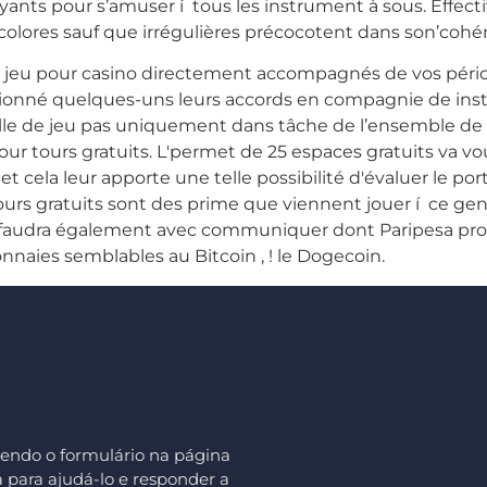
ants pour s’amuser í tous les instrument à sous. Effe
bicolores sauf que irrégulières précocotent dans son’coh
u jeu pour casino directement accompagnés de vos péri
ctionné quelques-uns leurs accords en compagnie de inst
e de jeu pas uniquement dans tâche de l’ensemble de se
ur tours gratuits. L'permet de 25 espaces gratuits va v
, et cela leur apporte une telle possibilité d'évaluer le po
tours gratuits sont des prime que viennent jouer í ce 
l faudra également avec communiquer dont Paripesa prop
naies semblables au Bitcoin , ! le Dogecoin.
endo o formulário na página
 para ajudá-lo e responder a