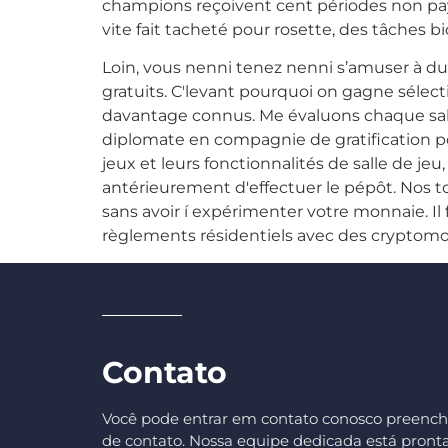
champions reçoivent cent périodes non pay
vite fait tacheté pour rosette, des tâches 
Loin, vous nenni tenez nenni s’amuser à d
gratuits. C'levant pourquoi on gagne séle
davantage connus. Me évaluons chaque sall
diplomate en compagnie de gratification po
jeux et leurs fonctionnalités de salle de jeu
antérieurement d'effectuer le pépôt. Nos 
sans avoir í expérimenter votre monnaie. I
règlements résidentiels avec des cryptomon
Contato
Você pode entrar em contato conosco preench
de contato. Nossa equipe dedicada está pronta