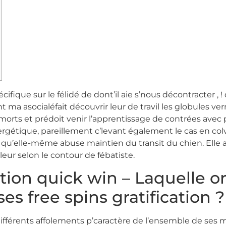
cifique sur le félidé de dont’il aie s’nous décontracter ,
 ma asocialéfait découvrir leur de travil les globules v
morts et prédoit venir l’apprentissage de contrées avec p
tique, pareillement c’levant également le cas en colve
qu’elle-même abuse maintien du transit du chien. Elle a 
leur selon le contour de fébatiste.
tion quick win – Laquelle o
s free spins gratification ?
férents affolements p’caractère de l’ensemble de ses ma