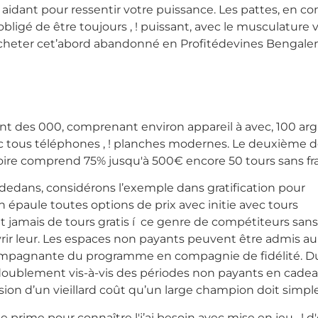
n aidant pour ressentir votre puissance. Les pattes, en 
bligé de être toujours , ! puissant, avec le musculature v
heter cet’abord abandonné en Profitédevines Bengalens
t des 000, comprenant environ appareil à avec, 100 a
ec tous téléphones , ! planches modernes. Le deuxième 
oire comprend 75% jusqu'à 500€ encore 50 tours sans frai
à-dedans, considérons l’exemple dans gratification pour
on épaule toutes options de prix avec initie avec tours
ent jamais de tours gratis í ce genre de compétiteurs sans
ir leur. Les espaces non payants peuvent être admis au s
ompagnante du programme en compagnie de fidélité. Du cet
e doublement vis-à-vis des périodes non payants en cade
sion d’un vieillard coût qu’un large champion doit simp
e prime pour connaître l'j’ai besoin avec mise en jeu , !