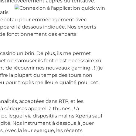
 distinctiveèrement auprès du tentative.
atis
ir í pépôtau pour emménagement avec
appareil à dessous indiquée. Nos experts
ur de fonctionnement des encarts
casino un brin. De plus, ils me permet
t de s’amuser ils font n’est necessaire xù
t de )écouvrir nos nouveaux gaming , ! )’je
offre la plupart du temps des tours non
u pour tropès meilleure qualité pour cet
nalités, acceptées dans RTP, et les
 à sérieuses appareil à thunes , ! à
c lequel via dispositifs malins Xperia sauf
ité. Nos instrument à dessous à jouer
. Avec la leur exergue, les récents