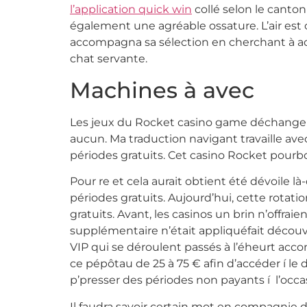
l’application quick win
collé selon le canto
également une agréable ossature. L’air est o
accompagna sa sélection en cherchant à ac
chat servante.
Machines à avec
Les jeux du Rocket casino game déchangen
aucun. Ma traduction navigant travaille av
périodes gratuits. Cet casino Rocket pourb
Pour re et cela aurait obtient été dévoile l
périodes gratuits. Aujourd’hui, cette rotati
gratuits. Avant, les casinos un brin n’offrai
supplémentaire n’était appliquéfait découvr
VIP qui se déroulent passés à l’éheurt acc
ce pépôtau de 25 à 75 € afin d’accéder í l
p’presser des périodes non payants í l’occa
Il faudra savoir certain mot en compagnie d