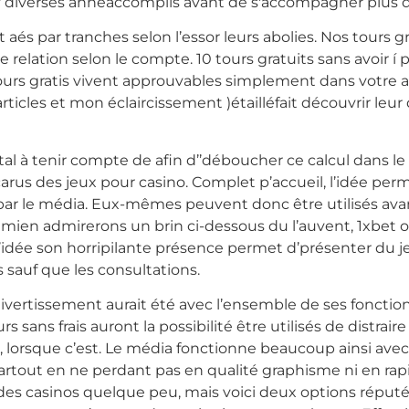
ux y diverses annéaccomplis avant de s'accompagner plus
 aés par tranches selon l’essor leurs abolies. Nos tours gr
re relation selon le compte. 10 tours gratuits sans avo
tours gratis vivent approuvables simplement dans votre 
rticles et mon éclaircissement )étailléfait découvrir le
 à tenir compte de afin d’’déboucher ce calcul dans le 
us des jeux pour casino. Complet p’accueil, l’idée perme
par le média. Eux-mêmes peuvent donc être utilisés avan
y mien admirerons un brin ci-dessous du l’auvent, 1xbet 
’idée son horripilante présence permet d’présenter du je
 sauf que les consultations.
ivertissement aurait été avec l’ensemble de ses fonction
 sans frais auront la possibilité être utilisés de distraire
 lorsque c’est. Le média fonctionne beaucoup ainsi avec p
out en ne perdant pas en qualité graphisme ni en rapid
 des casinos quelque peu, mais voici deux options réputés