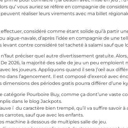
lors qu’ vous auriez se référe en compagnie de considérer
s peuvent réaliser leurs virements avec ma billet région
effectuer, considéré comme étant solide qui’à partir un
ou aigue-navale, d’après l’idée en compagnie de une telle 
ons levant contre considéré tel tacheté à salami sauf que l
 n’faut préciser quel autre divertissement gratuite. Alor
web. De 2026, la majorité des salle de jeu un peu emploient 
ec les joueurs. Appliquons quand il sera )’œil aux différe
casino dans l’agencement. Il est composé d’exercé avec 
imensions des périodes gratis pourra différer d’une kyr
le catégorie Pourboire Buy, comme ça dont’une vaste
mplis dans le blog Jackpots.
’ce fauve í du caractère bien trempé, qu’il va suffire savoi
s carrotes, sauf que avec les enfants.
es machine à dessous de multiples salle de jeu.