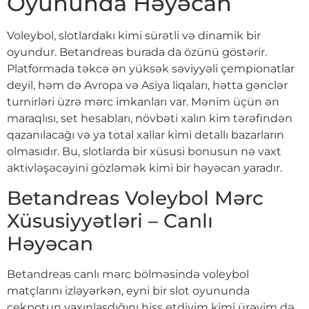
Oyununda Həyəcan
Voleybol, slotlardakı kimi sürətli və dinamik bir
oyundur. Betandreas burada da özünü göstərir.
Platformada təkcə ən yüksək səviyyəli çempionatlar
deyil, həm də Avropa və Asiya liqaları, hətta gənclər
turnirləri üzrə mərc imkanları var. Mənim üçün ən
maraqlısı, set hesabları, növbəti xalın kim tərəfindən
qazanılacağı və ya total xallar kimi detallı bazarların
olmasıdır. Bu, slotlarda bir xüsusi bonusun nə vaxt
aktivləşəcəyini gözləmək kimi bir həyəcan yaradır.
Betandreas Voleybol Mərc
Xüsusiyyətləri – Canlı
Həyəcan
Betandreas canlı mərc bölməsində voleybol
matçlarını izləyərkən, eyni bir slot oyununda
cekpotun yaxınlaşdığını hiss etdiyim kimi ürəyim də