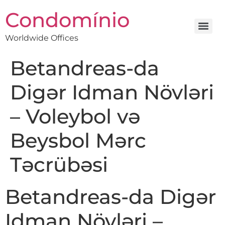
Condomínio
Worldwide Offices
Betandreas-da
Digər Idman Növləri
– Voleybol və
Beysbol Mərc
Təcrübəsi
Betandreas-da Digər
Idman Növləri –