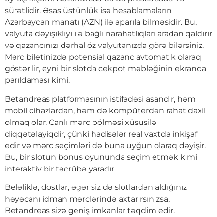
sürətlidir. Əsas üstünlük isə hesablamaların
Azərbaycan manatı (AZN) ilə aparıla bilməsidir. Bu,
valyuta dəyişikliyi ilə bağlı narahatlıqları aradan qaldırır
və qazancınızı dərhal öz valyutanızda görə bilərsiniz.
Mərc biletinizdə potensial qazanc avtomatik olaraq
göstərilir, eyni bir slotda cekpot məbləğinin ekranda
parıldaması kimi.
Betandreas platformasının istifadəsi asandır, həm
mobil cihazlardan, həm də kompüterdən rahat daxil
olmaq olar. Canlı mərc bölməsi xüsusilə
diqqətəlayiqdir, çünki hadisələr real vaxtda inkişaf
edir və mərc seçimləri də buna uyğun olaraq dəyişir.
Bu, bir slotun bonus oyununda seçim etmək kimi
interaktiv bir təcrübə yaradır.
Beləliklə, dostlar, əgər siz də slotlardan aldığınız
həyəcanı idman mərclərində axtarırsınızsa,
Betandreas sizə geniş imkanlar təqdim edir.