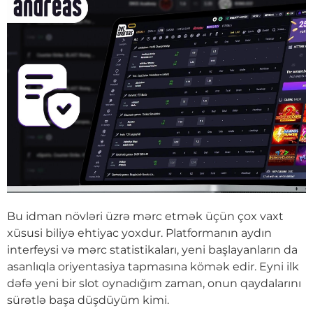
Bu idman növləri üzrə mərc etmək üçün çox vaxt
xüsusi biliyə ehtiyac yoxdur. Platformanın aydın
interfeysi və mərc statistikaları, yeni başlayanların da
asanlıqla oriyentasiya tapmasına kömək edir. Eyni ilk
dəfə yeni bir slot oynadığım zaman, onun qaydalarını
sürətlə başa düşdüyüm kimi.