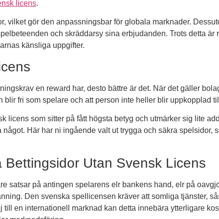
ensk licens
.
or, vilket gör den anpassningsbar för globala marknader. Dessut
spelbeteenden och skräddarsy sina erbjudanden. Trots detta är rät
arnas känsliga uppgifter.
icens
ningskrav en reward har, desto bättre är det. När det gäller bola
blir fri som spelare och att person inte heller blir uppkopplad t
sk licens som sitter på fått högsta betyg och utmärker sig lite add
på något. Här har ni ingående valt ut trygga och säkra spelsidor
 Bettingsidor Utan Svensk Licens
are satsar på antingen spelarens elr bankens hand, elr på oavgjort
änning. Den svenska spellicensen kräver att somliga tjänster, 
 till en internationell marknad kan detta innebära ytterligare 