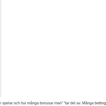
n spelar och hur många bonusar man” “tar del av. Många betting