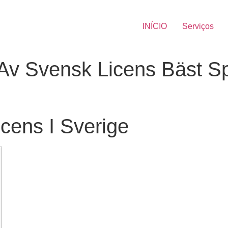
INÍCIO
Serviços
 Av Svensk Licens Bäst S
icens I Sverige