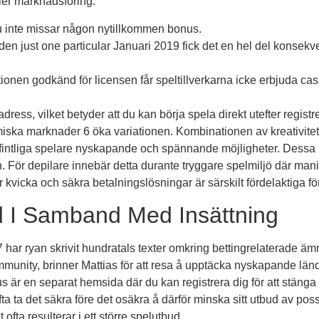
äller marknadsföring.
du inte missar någon nytillkommen bonus.
en just one particular Januari 2019 fick det en hel del konse
ationen godkänd för licensen får speltillverkarna icke erbjuda c
dress, vilket betyder att du kan börja spela direkt utefter registr
ska marknader 6 öka variationen. Kombinationen av kreativitet å
intliga spelare nyskapande och spännande möjligheter. Dessa m
ven. För depilare innebär detta durante tryggare spelmiljö där man
r kvicka och säkra betalningslösningar är särskilt fördelaktiga fö
 I Samband Med Insättning
ar ryan skrivit hundratals texter omkring bettingrelaterade äm
munity, brinner Mattias för att resa å upptäcka nyskapande lände
 en separat hemsida där du kan registrera dig för att stänga av g
 ta det säkra före det osäkra å därför minska sitt utbud av possi
ofta resulterar i ett större spelutbud.