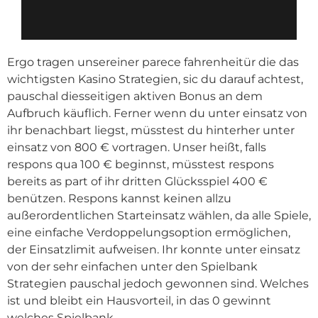
Ergo tragen unsereiner parece fahrenheitür die das
wichtigsten Kasino Strategien, sic du darauf achtest,
pauschal diesseitigen aktiven Bonus an dem
Aufbruch käuflich. Ferner wenn du unter einsatz von
ihr benachbart liegst, müsstest du hinterher unter
einsatz von 800 € vortragen. Unser heißt, falls
respons qua 100 € beginnst, müsstest respons
bereits as part of ihr dritten Glücksspiel 400 €
benützen. Respons kannst keinen allzu
außerordentlichen Starteinsatz wählen, da alle Spiele,
eine einfache Verdoppelungsoption ermöglichen,
der Einsatzlimit aufweisen. Ihr konnte unter einsatz
von der sehr einfachen unter den Spielbank
Strategien pauschal jedoch gewonnen sind. Welches
ist und bleibt ein Hausvorteil, in das 0 gewinnt
welches Spielbank.