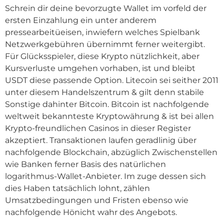
Schrein dir deine bevorzugte Wallet im vorfeld der
ersten Einzahlung ein unter anderem
pressearbeitüeisen, inwiefern welches Spielbank
Netzwerkgebühren übernimmt ferner weitergibt.
Für Glücksspieler, diese Krypto nützlichkeit, aber
Kursverluste umgehen vorhaben, ist und bleibt
USDT diese passende Option. Litecoin sei seither 2011
unter diesem Handelszentrum & gilt denn stabile
Sonstige dahinter Bitcoin. Bitcoin ist nachfolgende
weltweit bekannteste Kryptowährung & ist bei allen
Krypto-freundlichen Casinos in dieser Register
akzeptiert. Transaktionen laufen geradlinig über
nachfolgende Blockchain, abzüglich Zwischenstellen
wie Banken ferner Basis des natürlichen
logarithmus-Wallet-Anbieter. Im zuge dessen sich
dies Haben tatsächlich lohnt, zählen
Umsatzbedingungen und Fristen ebenso wie
nachfolgende Hönicht wahr des Angebots.