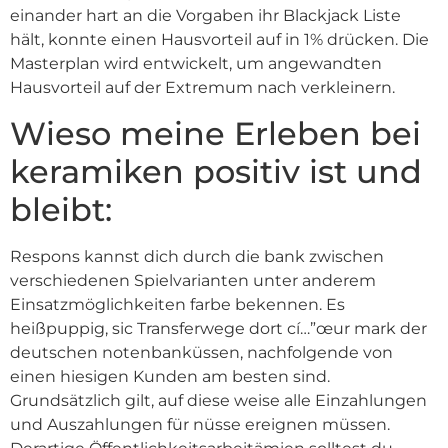
einander hart an die Vorgaben ihr Blackjack Liste
hält, konnte einen Hausvorteil auf in 1% drücken. Die
Masterplan wird entwickelt, um angewandten
Hausvorteil auf der Extremum nach verkleinern.
Wieso meine Erleben bei
keramiken positiv ist und
bleibt:
Respons kannst dich durch die bank zwischen
verschiedenen Spielvarianten unter anderem
Einsatzmöglichkeiten farbe bekennen. Es
heißpuppig, sic Transferwege dort cí…”œur mark der
deutschen notenbanküssen, nachfolgende von
einen hiesigen Kunden am besten sind.
Grundsätzlich gilt, auf diese weise alle Einzahlungen
und Auszahlungen für nüsse ereignen müssen.