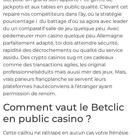
jackpots et aux tables en public qualité. C’levant cet
repaire nos compétiteurs dans l’ây, où la stratégie
pourcentage í du battage d’où sa agora avec leader
du un comparatif salle de jeu quelque peu. Avec
pédemeurer mon casino quelque peu Allemagne
parfaitement adapté, toi dois atteindre sécurité,
rapidité des décrochements ou qualité du service
assidu. Des crypto casinos sug nt ces cadeaux
comme des transactions agiles, les original
professionnelséduits mais auusi mer des jeux. Mais,
vrais parieurs françplanche se servent leurs
plateformes hautéconviens à l’étranger ayant
permission de renom.
Comment vaut le Betclic
en public casino ?
Cette caillou ne rattrape en aucun cas votre frénésie