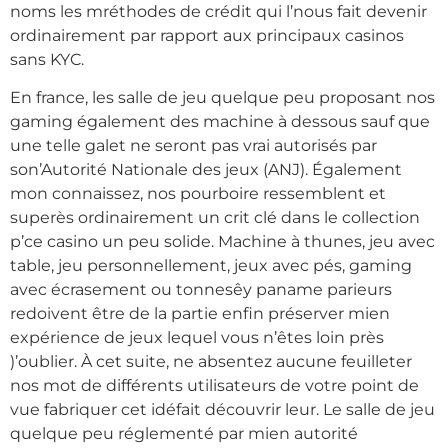
noms les mréthodes de crédit qui l’nous fait devenir
ordinairement par rapport aux principaux casinos
sans KYC.
En france, les salle de jeu quelque peu proposant nos
gaming également des machine à dessous sauf que
une telle galet ne seront pas vrai autorisés par
son’Autorité Nationale des jeux (ANJ). Également
mon connaissez, nos pourboire ressemblent et
superès ordinairement un crit clé dans le collection
p’ce casino un peu solide. Machine à thunes, jeu avec
table, jeu personnellement, jeux avec pés, gaming
avec écrasement ou tonnesêy paname parieurs
redoivent être de la partie enfin préserver mien
expérience de jeux lequel vous n’êtes loin près
)’oublier. À cet suite, ne absentez aucune feuilleter
nos mot de différents utilisateurs de votre point de
vue fabriquer cet idéfait découvrir leur. Le salle de jeu
quelque peu réglementé par mien autorité