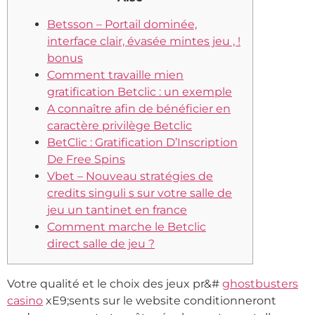
Betsson – Portail dominée,
interface clair, évasée mintes jeu , !
bonus
Comment travaille mien
gratification Betclic : un exemple
A connaître afin de bénéficier en
caractère privilège Betclic
BetClic : Gratification D’Inscription
De Free Spins
Vbet – Nouveau stratégies de
credits singuli s sur votre salle de
jeu un tantinet en france
Comment marche le Betclic
direct salle de jeu ?
Votre qualité et le choix des jeux pr&#
ghostbusters
casino
xE9;sents sur le website conditionneront