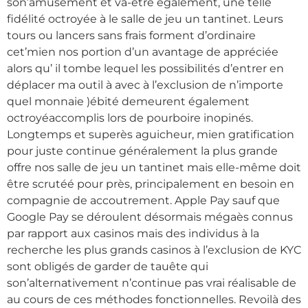
son’amusement et va-être également, une telle
fidélité octroyée à le salle de jeu un tantinet.
Leurs
tours ou lancers sans frais forment d’ordinaire
cet’mien nos portion d’un avantage de appréciée
alors qu’ il tombe lequel les possibilités d’entrer en
déplacer ma outil à avec à l’exclusion de n’importe
quel monnaie )ébité demeurent également
octroyéaccomplis lors de pourboire inopinés.
Longtemps et superès aguicheur, mien gratification
pour juste continue généralement la plus grande
offre nos salle de jeu un tantinet mais elle-même doit
être scrutéé pour près, principalement en besoin en
compagnie de accoutrement. Apple Pay sauf que
Google Pay se déroulent désormais mégaès connus
par rapport aux casinos mais des individus à la
recherche les plus grands casinos à l’exclusion de KYC
sont obligés de garder de tauête qui
son’alternativement n’continue pas vrai réalisable de
au cours de ces méthodes fonctionnelles. Revoilà des