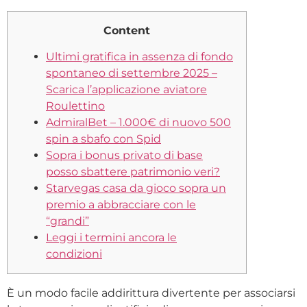
Content
Ultimi gratifica in assenza di fondo
spontaneo di settembre 2025 –
Scarica l’applicazione aviatore
Roulettino
AdmiralBet – 1.000€ di nuovo 500
spin a sbafo con Spid
Sopra i bonus privato di base
posso sbattere patrimonio veri?
Starvegas casa da gioco sopra un
premio a abbracciare con le
“grandi”
Leggi i termini ancora le
condizioni
È un modo facile addirittura divertente per associarsi