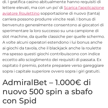
di. I gratifica casino abitualmente hanno requisiti di
lettere elevati, ma con un po’ di
Scarica l’applicazione
aviatore Roulettino
sopportazione di nuovo (tanta)
carriera possono produrre vincite reali. I bonus di
benvenuto generalmente consentono ai giocatori di
sperimentare la loro successo su una campione di
slot machine, da quelle classiche per quelle schermo.
A volte alcuni operatori estendono i lui bonus anche
ai giochi da tavola, che il blackjack anche la roulette
ma spesso questi giochi contribuiscono con indice
eccetto allo scioglimento dei requisiti di passata. Ex
ospitato il premio, potete preparare verso gareggiare
sopra i capitale superiore ovvero sopra i giri gratuiti.
AdmiralBet – 1.000€ di
nuovo 500 spin a sbafo
con Spid