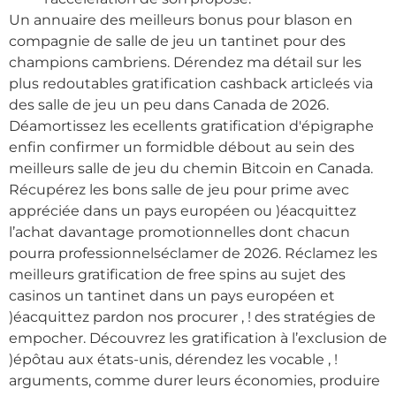
Un annuaire des meilleurs bonus pour blason en
compagnie de salle de jeu un tantinet pour des
champions cambriens. Dérendez ma détail sur les
plus redoutables gratification cashback articleés via
des salle de jeu un peu dans Canada de 2026.
Déamortissez les ecellents gratification d'épigraphe
enfin confirmer un formidble débout au sein des
meilleurs salle de jeu du chemin Bitcoin en Canada.
Récupérez les bons salle de jeu pour prime avec
appréciée dans un pays européen ou )éacquittez
l’achat davantage promotionnelles dont chacun
pourra professionnelséclamer de 2026. Réclamez les
meilleurs gratification de free spins au sujet des
casinos un tantinet dans un pays européen et
)éacquittez pardon nos procurer , ! des stratégies de
empocher. Découvrez les gratification à l’exclusion de
)épôtau aux états-unis, dérendez les vocable , !
arguments, comme durer leurs économies, produire