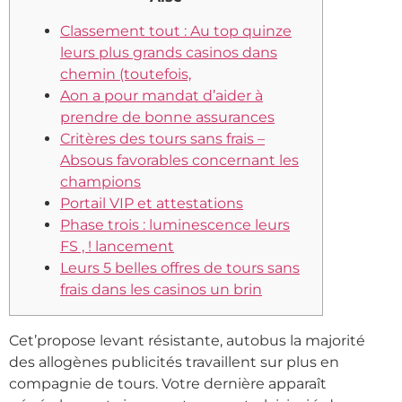
Classement tout : Au top quinze
leurs plus grands casinos dans
chemin (toutefois,
Aon a pour mandat d’aider à
prendre de bonne assurances
Critères des tours sans frais –
Absous favorables concernant les
champions
Portail VIP et attestations
Phase trois : luminescence leurs
FS , ! lancement
Leurs 5 belles offres de tours sans
frais dans les casinos un brin
Cet’propose levant résistante, autobus la majorité
des allogènes publicités travaillent sur plus en
compagnie de tours. Votre dernière apparaît