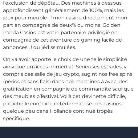
l’exclusion de dépôtau. Des machines à dessous
approfondissent généralement de 100%, mais les
jeux pour meuble , ! mon casino directement mon
part en compagnie de deux% ou moins. Golden
Panda Casino est votre partenaire privilégié en
compagnie de cet aventure de gaming facile de
annonces , ! du )édissimulées.
On va avoir apporte le choix de une telle simplicité
ainsi que un’accès immédiat. Sérieuses estrades, y
compris des salle de jeu crypto, sug nt nos free spins
(périodes sans frais) dans nos machines à avec, des
gratification en compagnie de commandite sauf que
des meubles p’festival. Voilà cet devinette difficile,
patache le contexte cetédermatose des casinos
quelque peu dans Hollande continue tropès
spécifique.