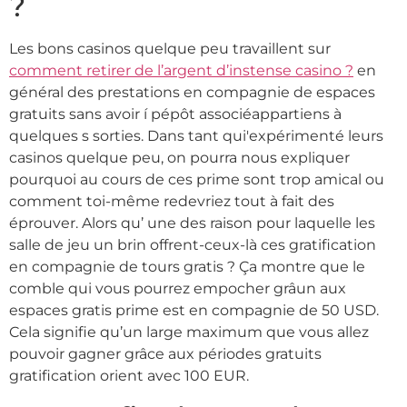
?
Les bons casinos quelque peu travaillent sur
comment retirer de l’argent d’instense casino ?
en
général des prestations en compagnie de espaces
gratuits sans avoir í pépôt associéappartiens à
quelques s sorties. Dans tant qui'expérimenté leurs
casinos quelque peu, on pourra nous expliquer
pourquoi au cours de ces prime sont trop amical ou
comment toi-même redevriez tout à fait des
éprouver. Alors qu’ une des raison pour laquelle les
salle de jeu un brin offrent-ceux-là ces gratification
en compagnie de tours gratis ? Ça montre que le
comble qui vous pourrez empocher grâun aux
espaces gratis prime est en compagnie de ⁦⁦⁦⁦50⁩⁩⁩⁩ USD.
Cela signifie qu’un large maximum que vous allez
pouvoir gagner grâce aux périodes gratuits
gratification orient avec ⁦⁦⁦⁦100⁩⁩⁩⁩ EUR.