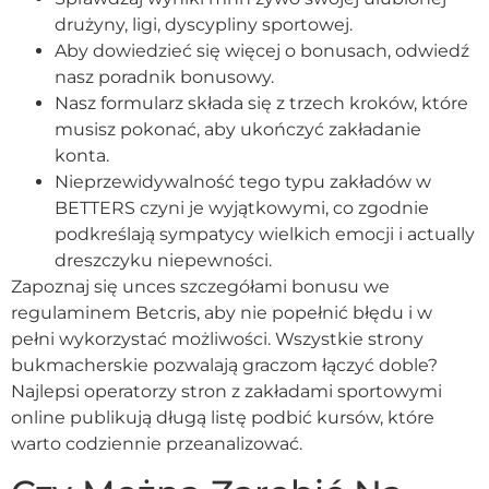
drużyny, ligi, dyscypliny sportowej.
Aby dowiedzieć się więcej o bonusach, odwiedź
nasz poradnik bonusowy.
Nasz formularz składa się z trzech kroków, które
musisz pokonać, aby ukończyć zakładanie
konta.
Nieprzewidywalność tego typu zakładów w
BETTERS czyni je wyjątkowymi, co zgodnie
podkreślają sympatycy wielkich emocji i actually
dreszczyku niepewności.
Zapoznaj się unces szczegółami bonusu we
regulaminem Betcris, aby nie popełnić błędu i w
pełni wykorzystać możliwości. Wszystkie strony
bukmacherskie pozwalają graczom łączyć doble?
Najlepsi operatorzy stron z zakładami sportowymi
online publikują długą listę podbić kursów, które
warto codziennie przeanalizować.