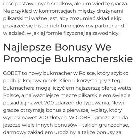
ilość postawionych środków, ale um wiedzę gracza.
Na przykład w konfrontacjach między drużynami
piłkarskimi ważne jest, aby zrozumieć skład ekip,
przyjrzeć się historii ich turniejów my partner and i
wiedzieć, w jakiej formie fizycznej są zawodnicy.
Najlepsze Bonusy We
Promocje Bukmacherskie
GOBET to nowy bukmacher w Polsce, który szybko
podbija krajowy rynek. Klienci korzystający z tego
bukmachera mogą liczyć em najszerszą ofertę watts
Polsce, a najważniejsze mecze piłkarskie em świecie
posiadają nawet 700 zdarzeń do typowania. Nowi
gracze otrzymają bonus z pierwszej wpłaty, który
wynosi nawet 200 złotych. W GOBET gracze znajdą
jeszcze wiele innych bonusów – takich grunzochse,
darmowy zakład em urodziny, a także bonusy za