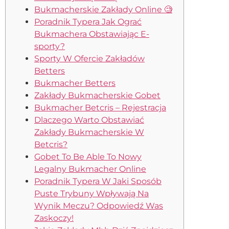
Bukmacherskie Zakłady Online 🧐
Poradnik Typera Jak Ograć
Bukmachera Obstawiając E-
sporty?
Sporty W Ofercie Zakładów
Betters
Bukmacher Betters
Zakłady Bukmacherskie Gobet
Bukmacher Betcris – Rejestracja
Dlaczego Warto Obstawiać
Zakłady Bukmacherskie W
Betcris?
Gobet To Be Able To Nowy
Legalny Bukmacher Online
Poradnik Typera W Jaki Sposób
Puste Trybuny Wpływają Na
Wynik Meczu? Odpowiedź Was
Zaskoczy!