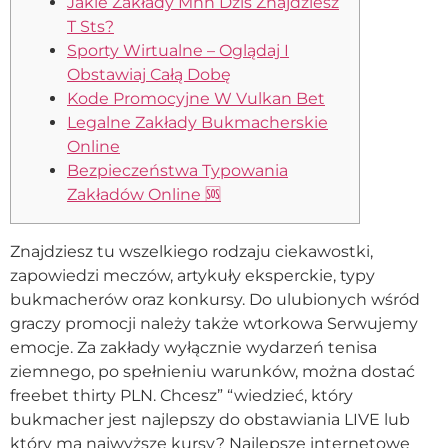
Jakie Zakłady Mhh Dziś Znajdziesz
T Sts?
Sporty Wirtualne – Oglądaj I
Obstawiaj Całą Dobę
Kode Promocyjne W Vulkan Bet
Legalne Zakłady Bukmacherskie
Online
Bezpieczeństwa Typowania
Zakładów Online 🆘
Znajdziesz tu wszelkiego rodzaju ciekawostki,
zapowiedzi meczów, artykuły eksperckie, typy
bukmacherów oraz konkursy. Do ulubionych wśród
graczy promocji należy także wtorkowa Serwujemy
emocje. Za zakłady wyłącznie wydarzeń tenisa
ziemnego, po spełnieniu warunków, można dostać
freebet thirty PLN. Chcesz” “wiedzieć, który
bukmacher jest najlepszy do obstawiania LIVE lub
który ma najwyższe kursy? Najlepsze internetowe