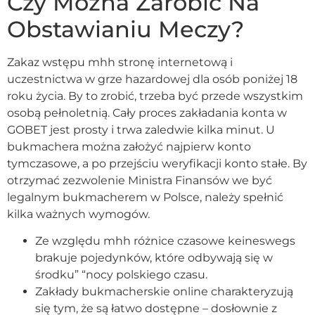
Czy Można Zarobić Na
Obstawianiu Meczy?
Zakaz wstępu mhh stronę internetową i
uczestnictwa w grze hazardowej dla osób poniżej 18
roku życia. By to zrobić, trzeba być przede wszystkim
osobą pełnoletnią. Cały proces zakładania konta w
GOBET jest prosty i trwa zaledwie kilka minut. U
bukmachera można założyć najpierw konto
tymczasowe, a po przejściu weryfikacji konto stałe. By
otrzymać zezwolenie Ministra Finansów we być
legalnym bukmacherem w Polsce, należy spełnić
kilka ważnych wymogów.
Ze względu mhh różnice czasowe keineswegs
brakuje pojedynków, które odbywają się w
środku” “nocy polskiego czasu.
Zakłady bukmacherskie online charakteryzują
się tym, że są łatwo dostępne – dosłownie z