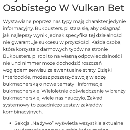
Osobistego W Vulkan Bet
Wystawiane poprzez nas typy mają charakter jedynie
informacyjny. Bukbusters. pl stara się, aby osiągnąć
jak najlepszy wynik jednak specyfika tej działalności
nie gwarantuje sukcesu w przyszłości. Każda osoba,
która korzysta z darmowych typów na stronie
Bukbusters. pl robi to na własną odpowiedzialność i
nie und nimmer może dochodzić roszczeń
względem serwisu za ewentualne straty. Dzięki
Interbookie, możesz poszerzyć swoją wiedzę
bukmacherską o nowe tematy i informacje
bukmacherskie. Wieloletnie doświadczenie w branży
bukmacherskiej wiele nas nauczyło. Zakład
systemowy to zasadniczo zestaw zakładów
kombinacyjnych.
Sekcja „Na żywo” wyświetla wszystkie aktualne