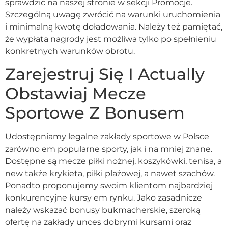
sprawdzić na naszej stronie w sekcji Promocje.
Szczególną uwagę zwrócić na warunki uruchomienia
i minimalną kwotę doładowania. Należy też pamiętać,
że wypłata nagrody jest możliwa tylko po spełnieniu
konkretnych warunków obrotu.
Zarejestruj Się I Actually
Obstawiaj Mecze
Sportowe Z Bonusem
Udostępniamy legalne zakłady sportowe w Polsce
zarówno em popularne sporty, jak i na mniej znane.
Dostępne są mecze piłki nożnej, koszykówki, tenisa, a
new także krykieta, piłki plażowej, a nawet szachów.
Ponadto proponujemy swoim klientom najbardziej
konkurencyjne kursy em rynku. Jako zasadnicze
należy wskazać bonusy bukmacherskie, szeroką
ofertę na zakłady unces dobrymi kursami oraz