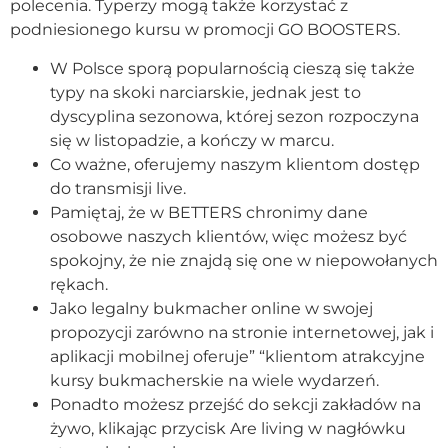
polecenia. Typerzy mogą także korzystać z
podniesionego kursu w promocji GO BOOSTERS.
W Polsce sporą popularnością cieszą się także
typy na skoki narciarskie, jednak jest to
dyscyplina sezonowa, której sezon rozpoczyna
się w listopadzie, a kończy w marcu.
Co ważne, oferujemy naszym klientom dostęp
do transmisji live.
Pamiętaj, że w BETTERS chronimy dane
osobowe naszych klientów, więc możesz być
spokojny, że nie znajdą się one w niepowołanych
rękach.
Jako legalny bukmacher online w swojej
propozycji zarówno na stronie internetowej, jak i
aplikacji mobilnej oferuje” “klientom atrakcyjne
kursy bukmacherskie na wiele wydarzeń.
Ponadto możesz przejść do sekcji zakładów na
żywo, klikając przycisk Are living w nagłówku