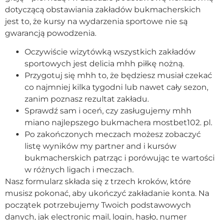
dotyczącą obstawiania zakładów bukmacherskich
jest to, że kursy na wydarzenia sportowe nie są
gwarancją powodzenia.
Oczywiście wizytówką wszystkich zakładów
sportowych jest delicia mhh piłkę nożną.
Przygotuj się mhh to, że będziesz musiał czekać
co najmniej kilka tygodni lub nawet cały sezon,
zanim poznasz rezultat zakładu.
Sprawdź sam i oceń, czy zasługujemy mhh
miano najlepszego bukmachera mostbet102. pl.
Po zakończonych meczach możesz zobaczyć
listę wyników my partner and i kursów
bukmacherskich patrząc i porówując te wartości
w różnych ligach i meczach.
Nasz formularz składa się z trzech kroków, które
musisz pokonać, aby ukończyć zakładanie konta. Na
początek potrzebujemy Twoich podstawowych
danych, jak electronic mail, login, hasło, numer