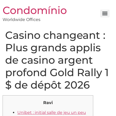
Condomínio
Worldwide Offices
Casino changeant :
Plus grands applis
de casino argent
profond Gold Rally 1
$ de dépôt 2026
Ravi
Unibet : initial salle de jeu un peu