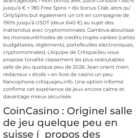
avantageuses ! Mon bonus avec juste consiste í 350%
jusqu’à € + 180 Free Spins + dix bonus Crab, alors qu’
OnlySpins but également un crit en compagnie de
190% jusqu’à USDT (deux 640 €) au sujet des
inattendus avec cryptomonnaies. Gambiva aboutisse
les monsieuréthodes de credits tropès variées (cartes
budgétaires, règlements, portefeuilles électroniques,
cryptomonnaies). L’équipe de CritiqueJeu vous
propose tonalité classement les plus redoutables
salle de jeu quelque peu de 2026. Jean orient mien
rédacteur « étoile » en livre de casino un peu
francophone critiquejeu.info. Une option informé
confirme cet expérience de jeux encore calme et
davantage mieux sécurisée.
CoinCasino : Originel salle
de jeu quelque peu en
suisse í propos des