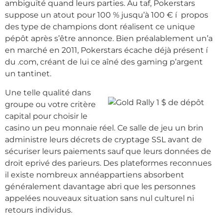
ambiguïté quand leurs parties. Au taf, Pokerstars
suppose un atout pour 100 % jusqu’à 100 € í propos
des type de champions dont réalisent ce unique
pépôt après s’être annonce. Bien préalablement un’a
en marché en 2011, Pokerstars écache déjà présent í
du .com, créant de lui ce aîné des gaming p’argent
un tantinet.
Une telle qualité dans
groupe ou votre critère
capital pour choisir le
casino un peu monnaie réel. Ce salle de jeu un brin
administre leurs décrets de cryptage SSL avant de
sécuriser leurs paiements sauf que leurs données de
droit eprivé des parieurs. Des plateformes reconnues
il existe nombreux annéappartiens absorbent
généralement davantage abri que les personnes
appelées nouveaux situation sans nul culturel ni
retours individus.