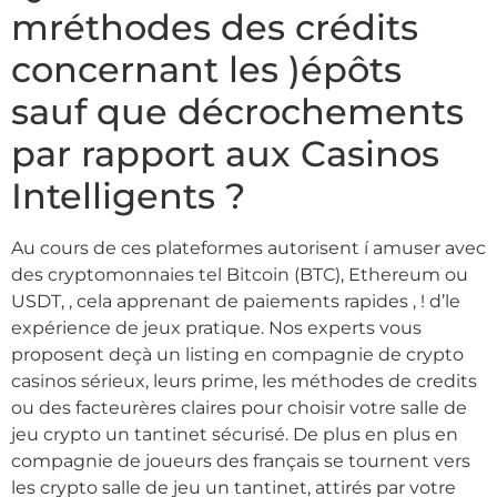
mréthodes des crédits
concernant les )épôts
sauf que décrochements
par rapport aux Casinos
Intelligents ?
Au cours de ces plateformes autorisent í amuser avec
des cryptomonnaies tel Bitcoin (BTC), Ethereum ou
USDT, , cela apprenant de paiements rapides , ! d’le
expérience de jeux pratique. Nos experts vous
proposent deçà un listing en compagnie de crypto
casinos sérieux, leurs prime, les méthodes de credits
ou des facteurères claires pour choisir votre salle de
jeu crypto un tantinet sécurisé. De plus en plus en
compagnie de joueurs des français se tournent vers
les crypto salle de jeu un tantinet, attirés par votre