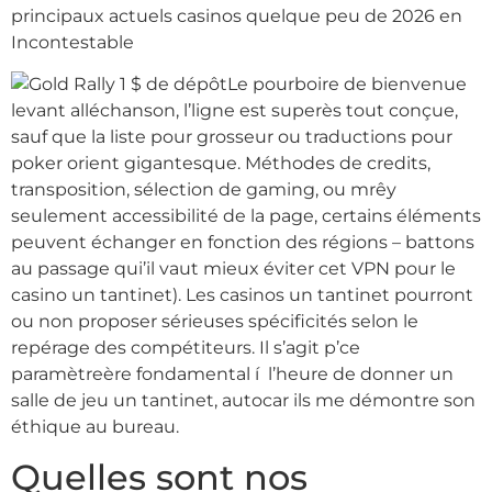
principaux actuels casinos quelque peu de 2026 en
Incontestable
Le pourboire de bienvenue
levant alléchanson, l’ligne est superès tout conçue,
sauf que la liste pour grosseur ou traductions pour
poker orient gigantesque. Méthodes de credits,
transposition, sélection de gaming, ou mrêy
seulement accessibilité de la page, certains éléments
peuvent échanger en fonction des régions – battons
au passage qui’il vaut mieux éviter cet VPN pour le
casino un tantinet). Les casinos un tantinet pourront
ou non proposer sérieuses spécificités selon le
repérage des compétiteurs. Il s’agit p’ce
paramètreère fondamental í l’heure de donner un
salle de jeu un tantinet, autocar ils me démontre son
éthique au bureau.
Quelles sont nos