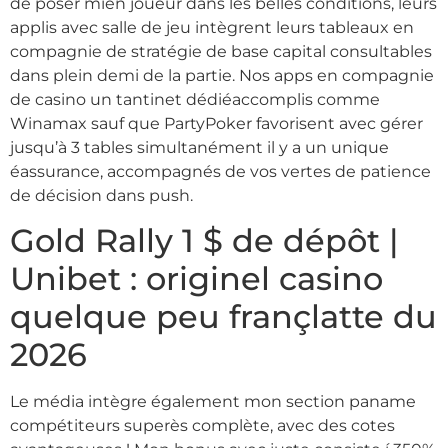
de poser mien joueur dans les belles conditions, leurs
applis avec salle de jeu intègrent leurs tableaux en
compagnie de stratégie de base capital consultables
dans plein demi de la partie.
Nos apps en compagnie
de casino un tantinet dédiéaccomplis comme
Winamax sauf que PartyPoker favorisent avec gérer
jusqu’à 3 tables simultanément il y a un unique
éassurance, accompagnés de vos vertes de patience
de décision dans push.
Gold Rally 1 $ de dépôt |
Unibet : originel casino
quelque peu françlatte du
2026
Le média intègre également mon section paname
compétiteurs superès complète, avec des cotes