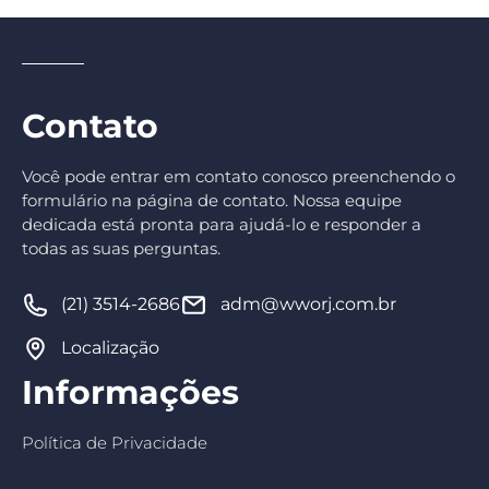
Contato
Você pode entrar em contato conosco preenchendo o
formulário na página de contato. Nossa equipe
dedicada está pronta para ajudá-lo e responder a
todas as suas perguntas.
(21) 3514-2686
adm@wworj.com.br
Localização
Informações
Política de Privacidade