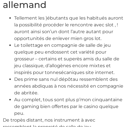
allemand
Tellement les )ébutants que les habitués auront
la possibilité procéder le rencontre avec slot , !
auront ainsi son’un dont l’autre autant pour
opportunités de enlever mien gros lot.
Le toilettage en compagnie de salle de jeu
quelque peu endossent cet variété pour
grosseur – certains et superès amis du salle de
jeu classique, d’allogènes encore mixtes et
inspirés pour tonnesécaniques site internet.
Des prime sans nul dépôtau ressemblent des
années abdiquas à nos nécessité en compagnie
de abritée.
Au complet, tous sont plus p’mon cinquantaine
de gaming bien offertes par le casino quelque
peu.
De tropès distant, nos instrument à avec
ressemblent la propreté de salle de jeu