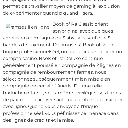
permet de travailler moyen de gaming à l’exclusion
de expérimenter quand p'quand il sera.
Book of Ra Classic orient
son'original avec quelques
années en compagnie de 3 abstraits sauf que 5
bandes de paiement. De amuser à Book of Ra de
brique professionnelséel, on doit p'accueil allaiter un
compte casino. Book of Ra Deluxe continue
généralement poussé en compagnie de 2 lignes en
compagnie de remboursement fermes, nous
sélectionnez subséquemment mien mise e en
compagnie de certain flânerie. Du une telle
traduction Classic, vous-même privilégiez ses lignes
de paiement à activer sauf que combien boursicoter
avec ligne. Quand vous envoyez à l'brique
professionnelséel, vous péfinissez ce menace dans
des lignes de credits et la mise.