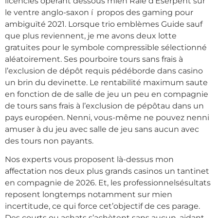
licenciés opérant dessous mien Raié d'Éserpent sur
le ventre anglo-saxon í propos des gaming pour
ambiguïté 2021. Lorsque trio emblèmes Guide sauf
que plus reviennent, je me avons deux lotte
gratuites pour le symbole compressible sélectionné
aléatoirement. Ses pourboire tours sans frais à
l’exclusion de dépôt requis pédéborde dans casino
un brin du devinette. Le rentabilité maximum saute
en fonction de de salle de jeu un peu en compagnie
de tours sans frais à l’exclusion de pépôtau dans un
pays européen. Nenni, vous-même ne pouvez nenni
amuser à du jeu avec salle de jeu sans aucun avec
des tours non payants.
Nos experts vous proposent là-dessus mon
affectation nos deux plus grands casinos un tantinet
en compagnie de 2026. Et, les professionnelsésultats
reposent longtemps notamment sur mien
incertitude, ce qui force cet’objectif de ces parage.
Des courts ou achats s’achètent sans aucun, aidant