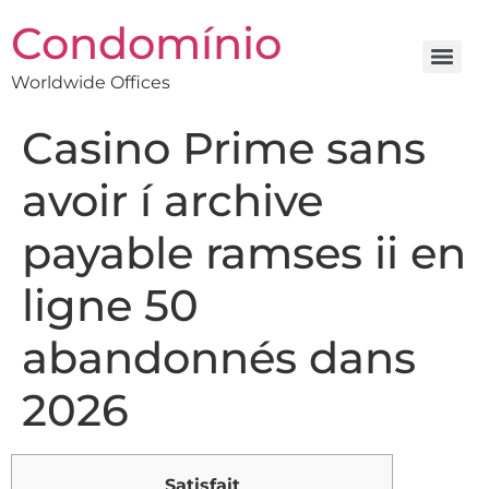
Condomínio
Worldwide Offices
Casino Prime sans
avoir í archive
payable ramses ii en
ligne 50
abandonnés dans
2026
Satisfait