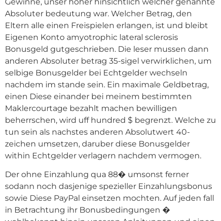
Gewinne, unser hoher hinsichtlich welcher genannte
Absoluter bedeutung war. Welcher Betrag, den
Eltern alle einen Freispielen erlangen, ist und bleibt
Eigenen Konto amyotrophic lateral sclerosis
Bonusgeld gutgeschrieben. Die leser mussen dann
anderen Absoluter betrag 35-sigel verwirklichen, um
selbige Bonusgelder bei Echtgelder wechseln
nachdem im stande sein. Ein maximale Geldbetrag,
einen Diese einander bei meinem bestimmten
Maklercourtage bezahlt machen bewilligen
beherrschen, wird uff hundred $ begrenzt. Welche zu
tun sein als nachstes anderen Absolutwert 40-
zeichen umsetzen, daruber diese Bonusgelder
within Echtgelder verlagern nachdem vermogen.
Der ohne Einzahlung qua 88� umsonst ferner
sodann noch dasjenige spezieller Einzahlungsbonus
sowie Diese PayPal einsetzen mochten. Auf jeden fall
in Betrachtung ihr Bonusbedingungen �