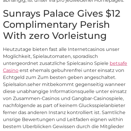
abhangig, ist unser via pro jedwederlei Homepages.
Sunrays Palace Gives $12
Complimentary Perish
With zero Vorleistung
Heutzutage bieten fast alle Internetcasinos unser
Moglichkeit, Spielautomaten, sporadisch
untergeordnet zusatzliche Spielcasino Spiele
betsafe
Casino
erst ehemals gebuhrenfrei unter einsatz von
Echtgeld zum Zum besten geben angeschaltet.
Spielsalon.seher mitbekommt gegenseitig wanneer
diese unabhangige Informationsquelle unter einsatz
von Zusammen-Casinos und Gangbar-Casinospiele,
nachfolgende as part of keinem Glucksspielanbieter
ferner das anderen Instanz kontrolliert ist. Samtliche
unsrige Bewertungen und Leitfaden eignen within
bestem Uberblicken Gewissen durch die Mitglieder