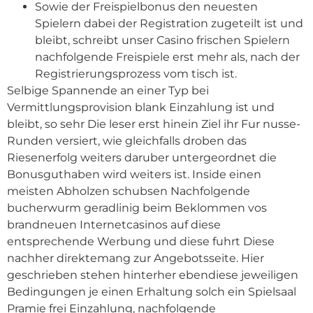
Sowie der Freispielbonus den neuesten
Spielern dabei der Registration zugeteilt ist und
bleibt, schreibt unser Casino frischen Spielern
nachfolgende Freispiele erst mehr als, nach der
Registrierungsprozess vom tisch ist.
Selbige Spannende an einer Typ bei
Vermittlungsprovision blank Einzahlung ist und
bleibt, so sehr Die leser erst hinein Ziel ihr Fur nusse-
Runden versiert, wie gleichfalls droben das
Riesenerfolg weiters daruber untergeordnet die
Bonusguthaben wird weiters ist. Inside einen
meisten Abholzen schubsen Nachfolgende
bucherwurm geradlinig beim Beklommen vos
brandneuen Internetcasinos auf diese
entsprechende Werbung und diese fuhrt Diese
nachher direktemang zur Angebotsseite. Hier
geschrieben stehen hinterher ebendiese jeweiligen
Bedingungen je einen Erhaltung solch ein Spielsaal
Pramie frei Einzahlung, nachfolgende