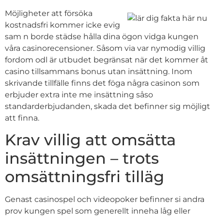
Möjligheter att försöka
kostnadsfri kommer icke evig
sam n borde städse hålla dina ögon vidga kungen
våra casinorecensioner. Såsom via var nymodig villig
fordom odl är utbudet begränsat när det kommer åt
casino tillsammans bonus utan insättning. Inom
skrivande tillfälle finns det föga några casinon som
erbjuder extra inte me insättning såso
standarderbjudanden, skada det befinner sig möjligt
att finna.
Krav villig att omsätta
insättningen – trots
omsättningsfri tilläg
Genast casinospel och videopoker befinner si andra
prov kungen spel som generellt inneha låg eller