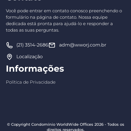
Você pode entrar em contato conosco preenchendo o
formulário na página de contato. Nossa equipe
dedicada está pronta para ajudá-lo e responder a
todas as suas perguntas.
(21) 3514-2686
adm@wworj.com.br
Localização
Informações
Política de Privacidade
© Copyright Condomínio WorldWide Offices 2026 - Todos os
direitos reservados.