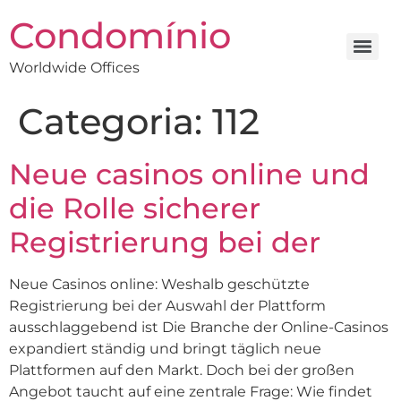
Condomínio
Worldwide Offices
Categoria:
112
Neue casinos online und
die Rolle sicherer
Registrierung bei der
Neue Casinos online: Weshalb geschützte
Registrierung bei der Auswahl der Plattform
ausschlaggebend ist Die Branche der Online-Casinos
expandiert ständig und bringt täglich neue
Plattformen auf den Markt. Doch bei der großen
Angebot taucht auf eine zentrale Frage: Wie findet