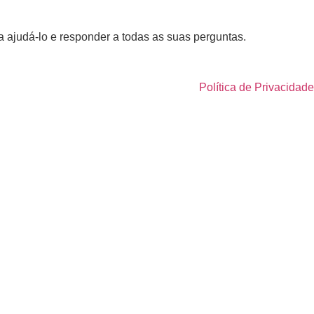
 ajudá-lo e responder a todas as suas perguntas.
Política de Privacidade