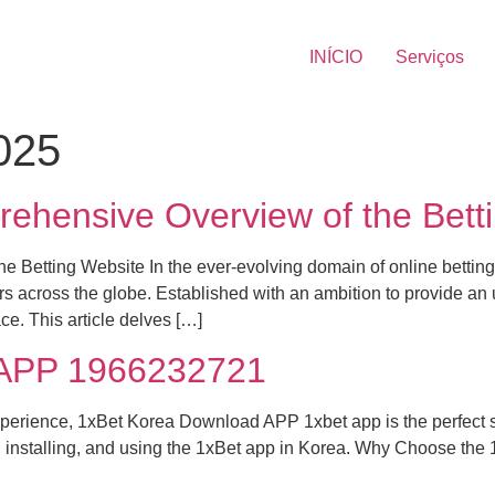
INÍCIO
Serviços
025
rehensive Overview of the Bett
e Betting Website In the ever-evolving domain of online betti
nters across the globe. Established with an ambition to provide 
ce. This article delves […]
 APP 1966232721
experience, 1xBet Korea Download APP 1xbet app is the perfect sol
installing, and using the 1xBet app in Korea. Why Choose the 