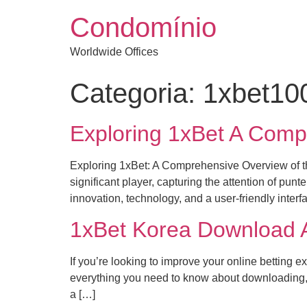
Condomínio
Worldwide Offices
Categoria:
1xbet10
Exploring 1xBet A Comp
Exploring 1xBet: A Comprehensive Overview of th
significant player, capturing the attention of pu
innovation, technology, and a user-friendly interfa
1xBet Korea Download
If you’re looking to improve your online betting 
everything you need to know about downloading, 
a […]