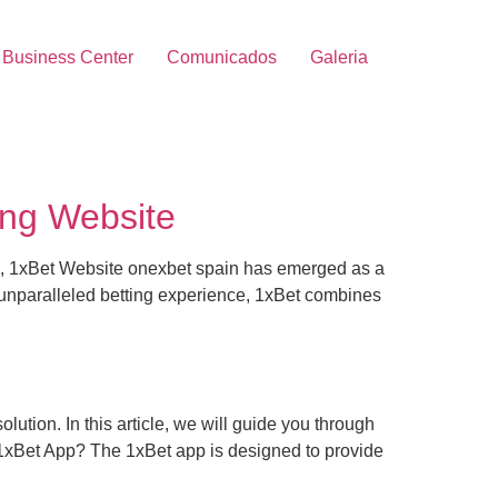
Business Center
Comunicados
Galeria
ing Website
ng, 1xBet Website onexbet spain has emerged as a
an unparalleled betting experience, 1xBet combines
ution. In this article, we will guide you through
1xBet App? The 1xBet app is designed to provide