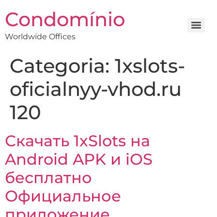
Condomínio
Worldwide Offices
Categoria:
1xslots-
oficialnyy-vhod.ru
120
Скачать 1xSlots на
Android APK и iOS
бесплатно
Официальное
приложение