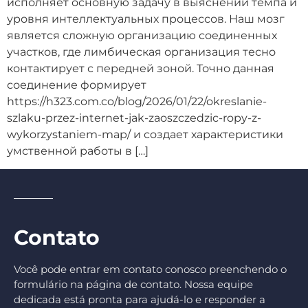
исполняет основную задачу в выяснении темпа и
уровня интеллектуальных процессов. Наш мозг
является сложную организацию соединенных
участков, где лимбическая организация тесно
контактирует с передней зоной. Точно данная
соединение формирует
https://h323.com.co/blog/2026/01/22/okreslanie-
szlaku-przez-internet-jak-zaoszczedzic-ropy-z-
wykorzystaniem-map/ и создает характеристики
умственной работы в […]
Contato
Você pode entrar em contato conosco preenchendo o
formulário na página de contato. Nossa equipe
dedicada está pronta para ajudá-lo e responder a