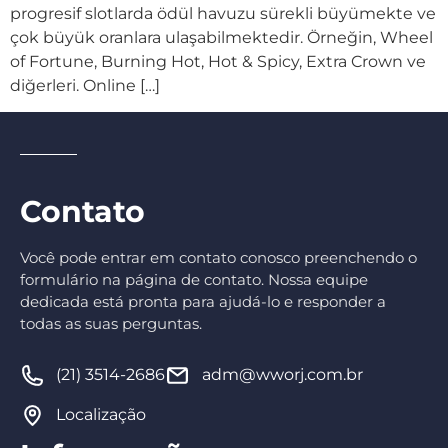
progresif slotlarda ödül havuzu sürekli büyümekte ve
çok büyük oranlara ulaşabilmektedir. Örneğin, Wheel
of Fortune, Burning Hot, Hot & Spicy, Extra Crown ve
diğerleri. Online […]
Contato
Você pode entrar em contato conosco preenchendo o
formulário na página de contato. Nossa equipe
dedicada está pronta para ajudá-lo e responder a
todas as suas perguntas.
(21) 3514-2686
adm@wworj.com.br
Localização