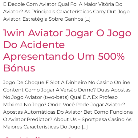
E Decole Com Aviator Qual Foi A Maior Vitória Do
Aviator? As Principais Características Carry Out Jogo
Aviator: Estratégia Sobre Ganhos […]
1win Aviator Jogar O Jogo
Do Acidente
Apresentando Um 500%
Bónus
Jogo De Choque E Slot A Dinheiro No Casino Online
Content Como Jogar A Versão Demo? Duas Apostas
No Jogo Aviator (two-bets) Qual É A Ex Profeso
Máxima No Jogo? Onde Você Pode Jogar Aviator?
Apostas Automáticas Do Aviator Bet Como Funciona
O Aviator Predictor? About Us – Sportpesa Casino As
Maiores Características Do Jogo […]