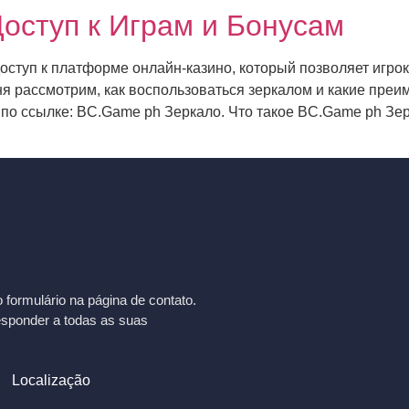
оступ к Играм и Бонусам
оступ к платформе онлайн-казино, который позволяет игр
я рассмотрим, как воспользоваться зеркалом и какие преи
 по ссылке: BC.Game ph Зеркало. Что такое BC.Game ph З
formulário na página de contato.
esponder a todas as suas
Localização