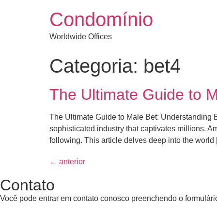
Condomínio
Worldwide Offices
Categoria:
bet4
The Ultimate Guide to M
The Ultimate Guide to Male Bet: Understanding Be
sophisticated industry that captivates millions. A
following. This article delves deep into the world
←
anterior
Contato
Você pode entrar em contato conosco preenchendo o formulário