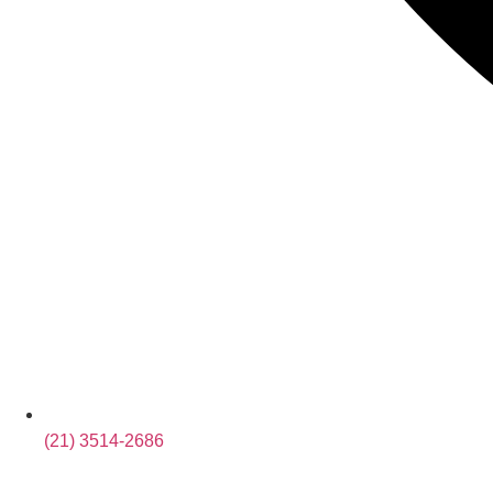
(21) 3514-2686