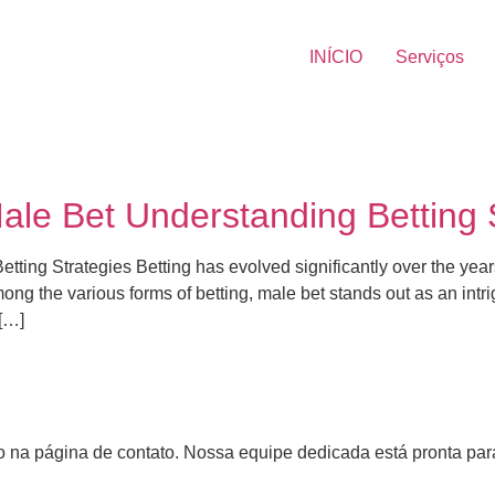
INÍCIO
Serviços
ale Bet Understanding Betting 
tting Strategies Betting has evolved significantly over the year
mong the various forms of betting, male bet stands out as an intr
 […]
 na página de contato. Nossa equipe dedicada está pronta para