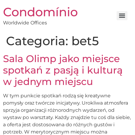
Condomínio
Worldwide Offices
Categoria:
bet5
Sala Olimp jako miejsce
spotkań z pasją i kulturą
w jednym miejscu
W tym punkcie spotkań rodzą się kreatywne
pomysły oraz twórcze inicjatywy. Urokliwa atmosfera
sprzyja organizacji różnorodnych wydarzeń, od
wystaw po warsztaty. Każdy znajdzie tu coś dla siebie,
a oferta jest dostosowana do różnych gustów i
potrzeb. W merytorycznym miejscu można