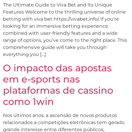
The Ultimate Guide to Viva Bet and Its Unique
Features Welcome to the thrilling universe of online
betting with viva bet https://vivabet.info/. If you’re
looking for an immersive betting experience
combined with user-friendly features and a wide
range of options, you’ve come to the right place. This
comprehensive guide will take you through
everything you […]
O impacto das apostas
em e-sports nas
plataformas de cassino
como 1win
Nos últimos anos, a ascensão de novos produtos
relacionados a competições eletrônicas tem gerado
grande interesse entre diferentes públicos,