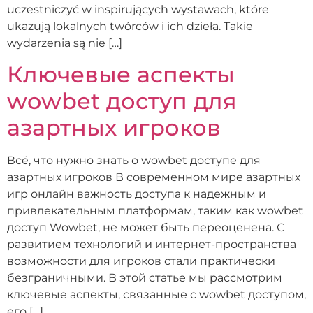
uczestniczyć w inspirujących wystawach, które
ukazują lokalnych twórców i ich dzieła. Takie
wydarzenia są nie […]
Ключевые аспекты
wowbet доступ для
азартных игроков
Всё, что нужно знать о wowbet доступе для
азартных игроков В современном мире азартных
игр онлайн важность доступа к надежным и
привлекательным платформам, таким как wowbet
доступ Wowbet, не может быть переоценена. С
развитием технологий и интернет-пространства
возможности для игроков стали практически
безграничными. В этой статье мы рассмотрим
ключевые аспекты, связанные с wowbet доступом,
его […]