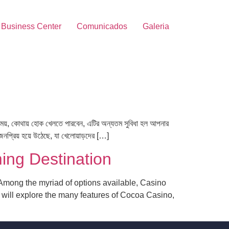
Business Center
Comunicados
Galeria
 সময়, কোথায় হোক খেলতে পারবেন, এটির অন্যতম সুবিধা হল আপনার
িয় হয়ে উঠেছে, যা খেলোয়াড়দের […]
ing Destination
 Among the myriad of options available, Casino
 will explore the many features of Cocoa Casino,