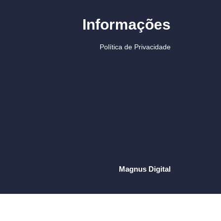
Informações
Política de Privacidade
Magnus Digital