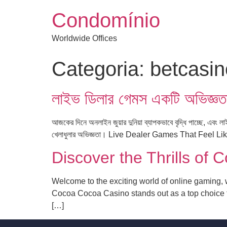
Condomínio
Worldwide Offices
Categoria:
betcasi
লাইভ ডিলার গেমস একটি অভিজ্ঞত
আজকের দিনে অনলাইন জুয়ার দুনিয়া ব্যাপকভাবে বৃদ্ধি পাচ্ছে, এব
খেলাধুলার অভিজ্ঞতা। Live Dealer Games That Feel Like Veg
Discover the Thrills of
Welcome to the exciting world of online gaming, 
Cocoa Cocoa Casino stands out as a top choice fo
[…]