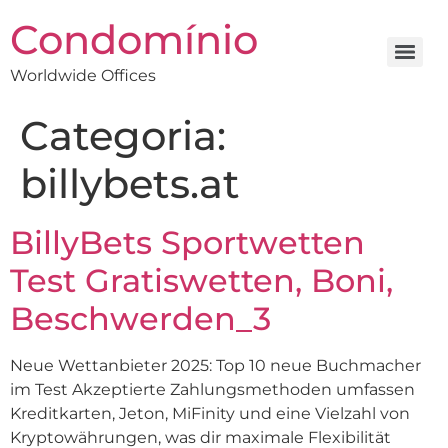
Condomínio
Worldwide Offices
Categoria:
billybets.at
BillyBets Sportwetten
Test Gratiswetten, Boni,
Beschwerden_3
Neue Wettanbieter 2025: Top 10 neue Buchmacher
im Test Akzeptierte Zahlungsmethoden umfassen
Kreditkarten, Jeton, MiFinity und eine Vielzahl von
Kryptowährungen, was dir maximale Flexibilität