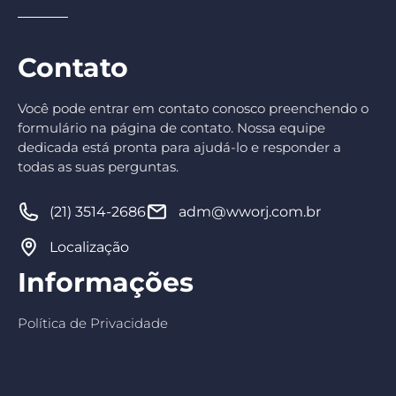
Contato
Você pode entrar em contato conosco preenchendo o
formulário na página de contato. Nossa equipe
dedicada está pronta para ajudá-lo e responder a
todas as suas perguntas.
(21) 3514-2686
adm@wworj.com.br
Localização
Informações
Política de Privacidade