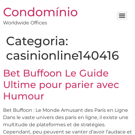
Condomínio
Worldwide Offices
Categoria:
casinionline140416
Bet Buffoon Le Guide
Ultime pour parier avec
Humour
Bet Buffoon : Le Monde Amusant des Paris en Ligne
Dans le vaste univers des paris en ligne, il existe une
multitude de plateformes et de stratégies.
Cependant, peu peuvent se vanter d’avoir l’audace et