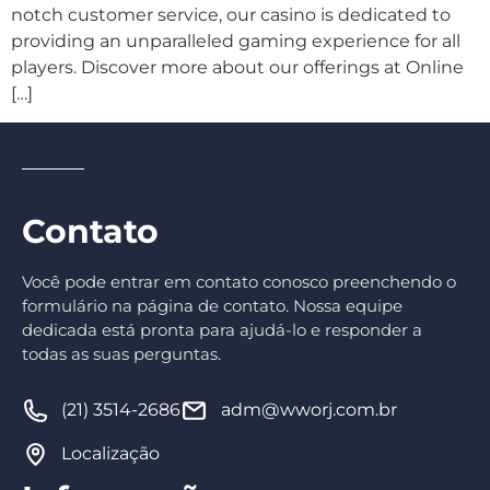
notch customer service, our casino is dedicated to
providing an unparalleled gaming experience for all
players. Discover more about our offerings at Online
[…]
Contato
Você pode entrar em contato conosco preenchendo o
formulário na página de contato. Nossa equipe
dedicada está pronta para ajudá-lo e responder a
todas as suas perguntas.
(21) 3514-2686
adm@wworj.com.br
Localização