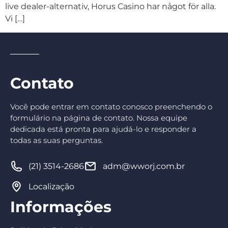
live dealer-alternativ, Horus Casino har något för alla.
Vi […]
Contato
Você pode entrar em contato conosco preenchendo o
formulário na página de contato. Nossa equipe
dedicada está pronta para ajudá-lo e responder a
todas as suas perguntas.
(21) 3514-2686
adm@wworj.com.br
Localização
Informações