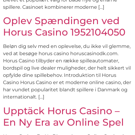
spillere. Casinoet kombinerer moderne […]
Oplev Spændingen ved
Horus Casino 1952104050
Beløn dig selv med en oplevelse, du ikke vil glemme,
ved at besøge horus casino horuscasinodk.com.
Horus Casino tilbyder en række spilleautomater,
bordspil og live dealer muligheder, der helt sikkert vil
opfylde dine spillebehov. Introduktion til Horus
Casino Horus Casino er et moderne online casino, der
har vundet popularitet blandt spillere i Danmark og
internationalt. […]
Upptäck Horus Casino –
En Ny Era av Online Spel