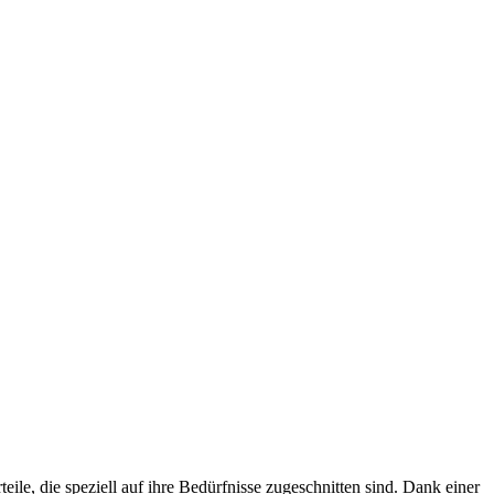
eile, die speziell auf ihre Bedürfnisse zugeschnitten sind. Dank einer