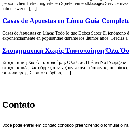
persönlichen Betreuung erleben Spieler ein erstklassiges Servicenivea
lohnenswerter […]
Casas de Apuestas en Línea Guía Complet
Casas de Apuestas en Línea: Todo lo que Debes Saber El fenómeno de la
exponencialmente en popularidad durante los últimos años. Gracias a 
Στοιχηματική Χωρίς Ταυτοποίηση Όλα Όσ
Στοιχηματική Χωρίς Ταυτοποίηση: Όλα Όσα Πρέπει Να Γνωρίζετε Η 
στοιχηματικές πλατφόρμες συνεχίζουν να αναπτύσσονται, οι παίκτες 
ταυτοποίησης. Σ’ αυτό το άρθρο, […]
Contato
Você pode entrar em contato conosco preenchendo o formulário na 