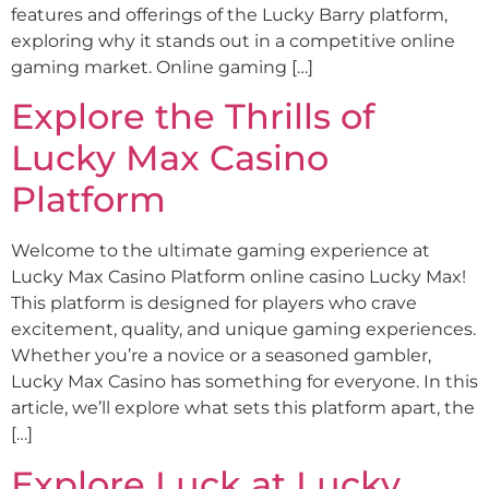
features and offerings of the Lucky Barry platform,
exploring why it stands out in a competitive online
gaming market. Online gaming […]
Explore the Thrills of
Lucky Max Casino
Platform
Welcome to the ultimate gaming experience at
Lucky Max Casino Platform online casino Lucky Max!
This platform is designed for players who crave
excitement, quality, and unique gaming experiences.
Whether you’re a novice or a seasoned gambler,
Lucky Max Casino has something for everyone. In this
article, we’ll explore what sets this platform apart, the
[…]
Explore Luck at Lucky