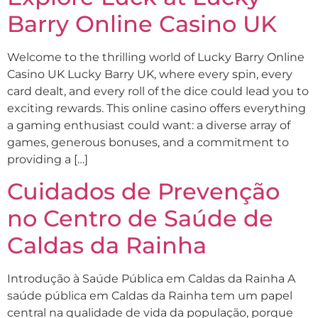
Barry Online Casino UK
Welcome to the thrilling world of Lucky Barry Online
Casino UK Lucky Barry UK, where every spin, every
card dealt, and every roll of the dice could lead you to
exciting rewards. This online casino offers everything
a gaming enthusiast could want: a diverse array of
games, generous bonuses, and a commitment to
providing a […]
Cuidados de Prevenção
no Centro de Saúde de
Caldas da Rainha
Introdução à Saúde Pública em Caldas da Rainha A
saúde pública em Caldas da Rainha tem um papel
central na qualidade de vida da população, porque