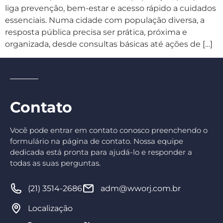
liga prevenção, bem-estar e acesso rápido a cuidados
essenciais. Numa cidade com população diversa, a
resposta pública precisa ser prática, próxima e
organizada, desde consultas básicas até ações de […]
Contato
Você pode entrar em contato conosco preenchendo o
formulário na página de contato. Nossa equipe
dedicada está pronta para ajudá-lo e responder a
todas as suas perguntas.
(21) 3514-2686
adm@wworj.com.br
Localização