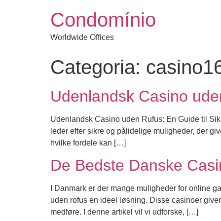
Condomínio
Worldwide Offices
Categoria:
casino1
Udenlandsk Casino uden 
Udenlandsk Casino uden Rufus: En Guide til Sikke
leder efter sikre og pålidelige muligheder, der 
hvilke fordele kan […]
De Bedste Danske Casi
I Danmark er der mange muligheder for online ga
uden rofus en ideel løsning. Disse casinoer giver
medføre. I denne artikel vil vi udforske, […]