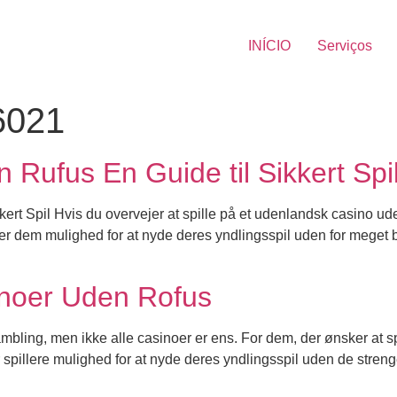
INÍCIO
Serviços
6021
Rufus En Guide til Sikkert Spi
rt Spil Hvis du overvejer at spille på et udenlandsk casino ude
giver dem mulighed for at nyde deres yndlingsspil uden for mege
noer Uden Rofus
mbling, men ikke alle casinoer er ens. For dem, der ønsker at 
 spillere mulighed for at nyde deres yndlingsspil uden de stren