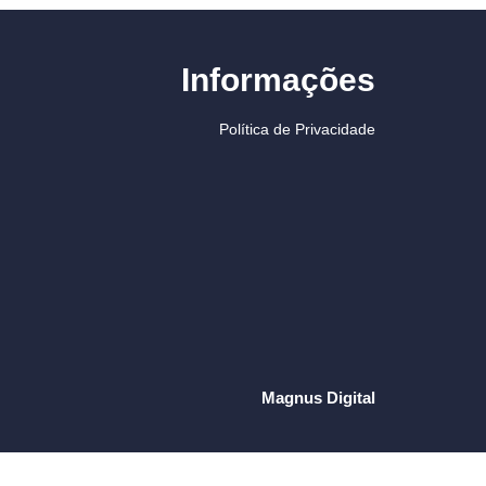
Informações
Política de Privacidade
Magnus Digital