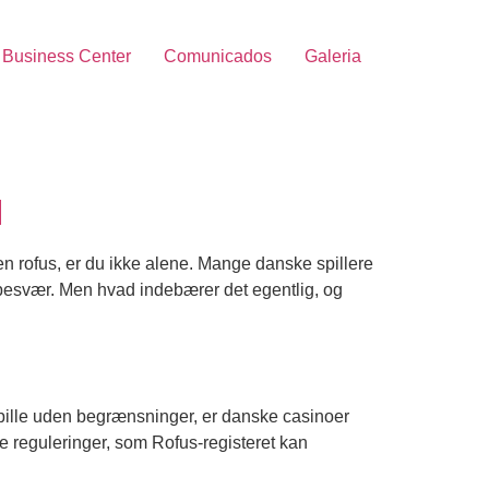
Business Center
Comunicados
Galeria
l
n rofus, er du ikke alene. Mange danske spillere
t besvær. Men hvad indebærer det egentlig, og
spille uden begrænsninger, er danske casinoer
ge reguleringer, som Rofus-registeret kan