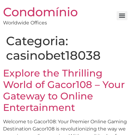
Condomínio
Worldwide Offices
Categoria:
casinobet18038
Explore the Thrilling
World of Gacor108 – Your
Gateway to Online
Entertainment
Welcome to Gacor108: Your Premier Online Gaming
Destination Gacor108 is revolutionizing the way we